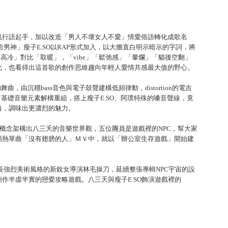
流行語起手，加以改造「男人不壞女人不愛」情愛俗語轉化成歌名
男神」瘦子E.SO以RAP形式加入，以大膽直白明示暗示的字詞，將
「高冷」對比「取暖」，「vibe」「鬆弛感」「暈爛」「貓後空翻」
化，也看得出這首歌的創作思維趨向年輕人愛情共感最大值的野心。
曲，由沉穩bass音色與電子鼓聲建構低頻律動，distortion的電吉
些既有基礎音樂元素解構重組，搭上瘦子E.SO、阿璞特殊的嗓音聲線，竟
格，調味出更濃烈的魅力。
概念架構出八三夭的音樂世界觀，五位團員是遊戲裡的NPC，幫大家
預熱單曲「沒有翅膀的人」ＭＶ中，就以「辦公室生存遊戲」開始建
長強烈美術風格的新銳女導演林毛操刀，延續整張專輯NPC宇宙的設
作半虛半實的戀愛攻略遊戲。八三夭與瘦子E.SO飾演遊戲裡的