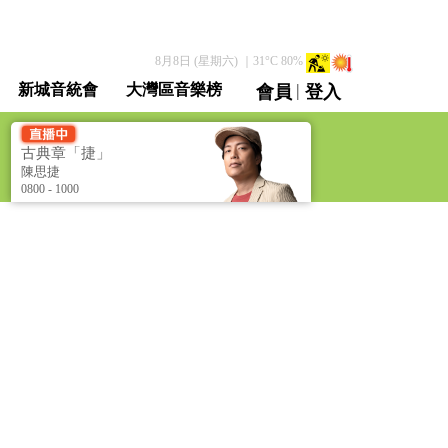
8月8日 (星期六)
｜
31
°C
80
%
|
新城音統會
大灣區音樂榜
會員
登入
直播 / 重溫
古典章「捷」
[Classical Tunes]
陳思捷
0800 - 1000