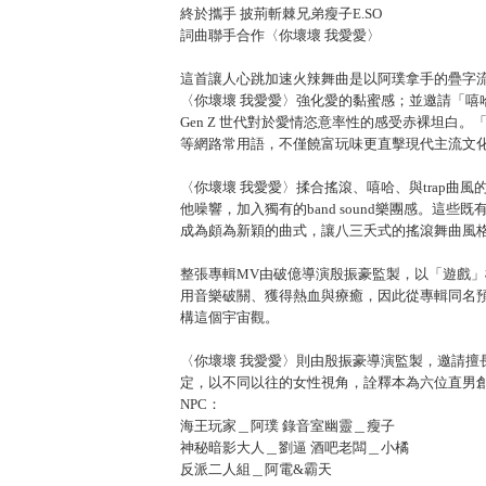
終於攜手 披荊斬棘兄弟瘦子E.SO
詞曲聯手合作〈你壞壞 我愛愛〉
這首讓人心跳加速火辣舞曲是以阿璞拿手的疊字
〈你壞壞 我愛愛〉強化愛的黏蜜感；並邀請「嘻哈
Gen Z 世代對於愛情恣意率性的感受赤裸坦白。
等網路常用語，不僅饒富玩味更直擊現代主流文
〈你壞壞 我愛愛〉揉合搖滾、嘻哈、與trap曲風的舞
他噪響，加入獨有的band sound樂團感。這
成為頗為新穎的曲式，讓八三夭式的搖滾舞曲風
整張專輯MV由破億導演殷振豪監製，以「遊戲」
用音樂破關、獲得熱血與療癒，因此從專輯同名
構這個宇宙觀。
〈你壞壞 我愛愛〉則由殷振豪導演監製，邀請擅
定，以不同以往的女性視角，詮釋本為六位直男創
NPC：
海王玩家＿阿璞 錄音室幽靈＿瘦子
神秘暗影大人＿劉逼 酒吧老闆＿小橘
反派二人組＿阿電&霸天