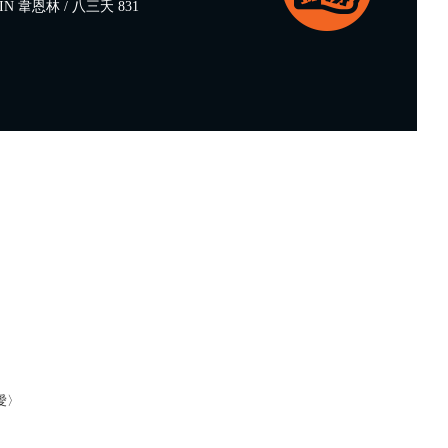
N 韋恩林 / 八三夭 831
愛〉