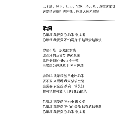
以卡牌、關卡、kuso、Y2K…等元素，讓曖昧
與愛情遊戲即將開機，歡迎大家來闖關！
歌詞
你壞壞 我愛愛 別乖乖 來搖擺
你壞壞 我愛愛 不怕滿身汗 越野蠻越浪漫
你絕不是一般般的女孩
讓高冷的我貪婪 你來取暖
拿捏著我的vibe從不手軟
自帶鬆弛感就算 世界再破爛
誰沒喝 就暈爛 渣男也吃乖乖
要不要 來看看 我家貓後空翻
誰需要 安全感 敲碗一場災難
越可恨越可愛 可口得像我的菜
你壞壞 我愛愛 別乖乖 來搖擺
你壞壞 我愛愛 不怕你暈船 越有感越勇敢
你壞壞 我愛愛 別乖乖 來搖擺