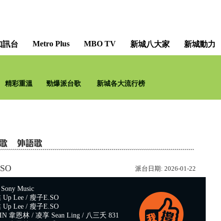
Metro Plus
MBO TV
知訊台
新城八大家
新城動力
精彩重溫
勁爆派台歌
新城各大流行榜
.SO
派台日期:
2026-01-22
ny Music
p Lee / 瘦子E.SO
p Lee / 瘦子E.SO
 韋恩林 / 凌享 Sean Ling / 八三夭 831