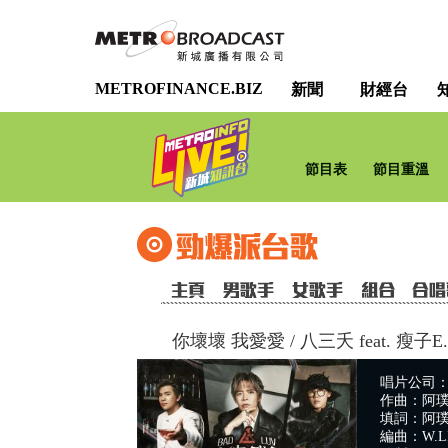
METROFINANCE.BIZ
新聞
財經台
節目表
節目重溫
你壞壞 我愛愛
/
八三夭 feat. 瘦子E
唱片公司：So
作曲：阿璞 U
填詞：阿璞 U
編曲：W.LIN