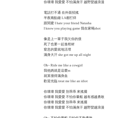
你壞壞 我愛愛 不怕滿身汗 越野蠻越浪漫
電話打不通 在外面招搖
半夜兩點鐘 LA都打烊
跟閨蜜 I hate your friend Natasha
I know you playing game 我在家喝shot
像是上一輩子我欠你的債
死了也要一起進棺材
窒息的愛就地活埋
滿身大汗 she got me up all night
Oh~ Ride me like a cowgirl
我他媽就是這麼m
就算撞得滿身血
歡迎光臨 treat me like an idiot
你壞壞 我愛愛 別乖乖 來搖擺
你壞壞 我愛愛 不怕你暈船 越有感越勇敢
你壞壞 我愛愛 別乖乖 來搖擺
你壞壞 我愛愛 不怕滿身汗 越野蠻越浪漫
Oh~ 不怕你暈船 只怕你不夠勇敢