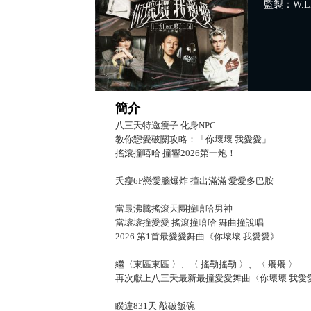
監製：W.LI
簡介
八三夭特邀瘦子 化身NPC
教你戀愛破關攻略：「你壞壞 我愛愛」
搖滾撞嘻哈 撞響2026第一炮！
夭瘦6P戀愛腦爆炸 撞出滿滿 愛愛多巴胺
當最沸騰搖滾天團撞嘻哈男神
當壞壞撞愛愛 搖滾撞嘻哈 舞曲撞說唱
2026 第1首最愛愛舞曲《你壞壞 我愛愛》
繼〈東區東區 〉、〈 搖勒搖勒 〉、〈 癢癢 〉
再次獻上八三夭最新最撞愛愛舞曲〈你壞壞 我愛
睽違831天 敲破飯碗