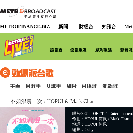
METROFINANCE.BIZ
Met
新聞
財經台
知訊台
節目表
節目重溫
精彩重溫
勁爆派
不如浪漫一次
/
HOPUI & Mark Chan
唱片公司：ORETTI Entertainment 
作曲：HOPUI 何佩 / Mark Chan
填詞：HOPUI 何佩
編曲：Coby