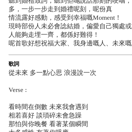
聽到婚禮致詞，聽到佢哋說話那刻的哽咽，
多，一步一步走到婚禮呢刻，呢份真
情流露好感動，感受到幸福嘅Moment！
現時部份人未必會諗結婚，偏愛自己獨處或
人能夠走埋一齊，都係好難得！
呢首歌好想祝福大家、我身邊嘅人、未來嘅
歌詞
從未來 多一點心思 浪漫說一次
Verse :
看時間在倒數 未來我會遇到
相若喜好 談瑣碎未會急躁
那怕與你晚餐 看著某個瞬間