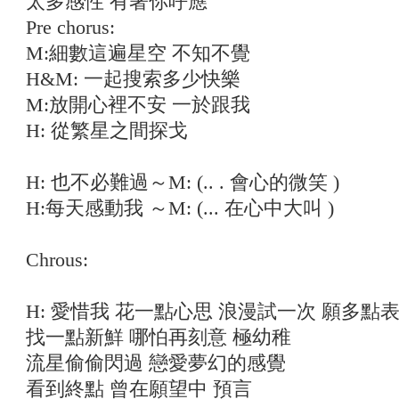
太多感性 有著你呼應
Pre chorus:
M:細數這遍星空 不知不覺
H&M: 一起搜索多少快樂
M:放開心裡不安 一於跟我
H: 從繁星之間探戈
H: 也不必難過～M: (.. . 會心的微笑 )
H:每天感動我 ～M: (... 在心中大叫 )
Chrous:
H: 愛惜我 花一點心思 浪漫試一次 願多點
找一點新鮮 哪怕再刻意 極幼稚
流星偷偷閃過 戀愛夢幻的感覺
看到終點 曾在願望中 預言