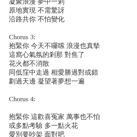
凝聚浪漫 夢中一剎
原地實現 不需驚訝
沿路共你 不怕變化
Chorus 3:
抱緊你 今天不囉嗦 浪漫也真摰
這窩心氣氛的剎那 對焦了
花火都不消散
同低窪中走過 相愛勝過對或錯
劃過天邊 凝望著夢想一遍
Chorus 4:
抱緊你 這歡喜冤家 萬事也不怕
或多點考驗 多一點火花
愛別要吵架 面對吧