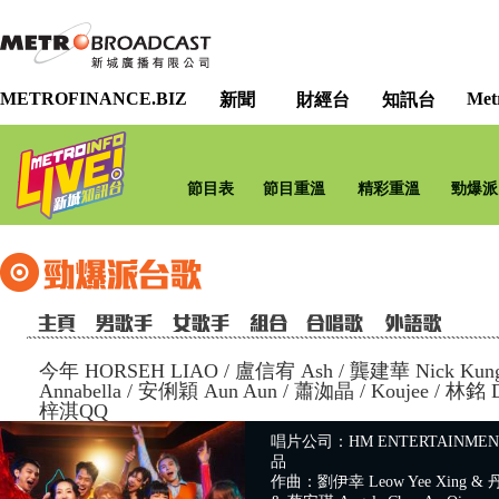
METROFINANCE.BIZ
Met
新聞
財經台
知訊台
節目表
節目重溫
精彩重溫
勁爆派
今年 HORSEH LIAO
/
盧信宥 Ash / 龔建華 Nick Kun
Annabella / 安俐穎 Aun Aun / 蕭洳晶 / Koujee / 林銘 D
梓淇QQ
唱片公司：HM ENTERTAINM
品
作曲：劉伊幸 Leow Yee Xing & 丹尼