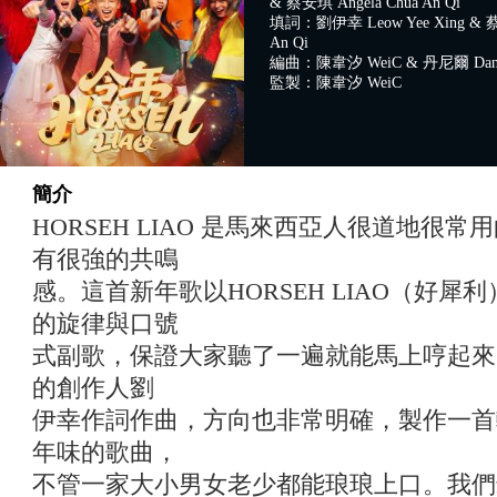
& 蔡安琪 Angela Chua An Qi
填詞：劉伊幸 Leow Yee Xing & 蔡
An Qi
編曲：陳韋汐 WeiC & 丹尼爾 Danie
監製：陳韋汐 WeiC
簡介
HORSEH LIAO 是馬來西亞人很道地很
有很強的共鳴
感。這首新年歌以HORSEH LIAO（好
的旋律與口號
式副歌，保證大家聽了一遍就能馬上哼起來
的創作人劉
伊幸作詞作曲，方向也非常明確，製作一首
年味的歌曲，
不管一家大小男女老少都能琅琅上口。我們