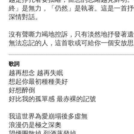
終」是無力，「仍然」是執著。這是一首抒
深情對話。
沒有聲嘶力竭地控訴，只有淡然地抒發著遺
無法忘記的人，這首歌或可給你一個安放思
歌詞
越再想念 越再失眠
想起你最初種種美好
好想醉倒
好比我的孤單感 最赤裸的記號
我這世界為愛崩塌後多虛無
浪漫仍是極之深奧
望煙圈散掉 烈酒蒸發掉