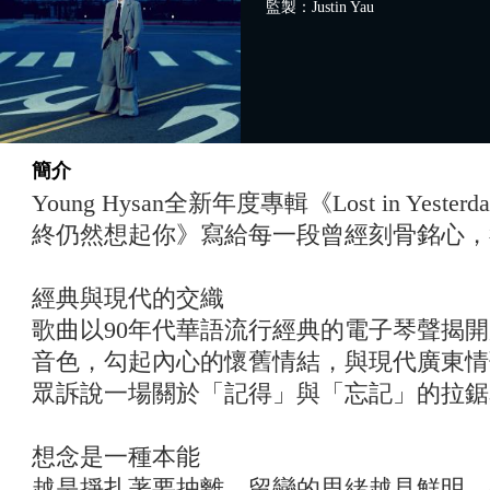
監製：Justin Yau
簡介
Young Hysan全新年度專輯《Lost in Yes
終仍然想起你》寫給每一段曾經刻骨銘心，
經典與現代的交織
歌曲以90年代華語流行經典的電子琴聲揭
音色，勾起內心的懷舊情結，與現代廣東情
眾訴說一場關於「記得」與「忘記」的拉鋸
想念是一種本能
越是掙扎著要抽離，留戀的思緒越見鮮明。