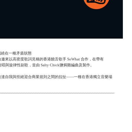
圍繞在一種矛盾狀態
來以高密度歌詞見稱的香港饒舌歌手 SoWhat 合作，在帶有
唱與旋律性副歌，並由 Salty Chick鹽焗雞編曲及製作。
表達自我與拒絕迎合商業規則之間的拉扯——一種在香港獨立音樂場