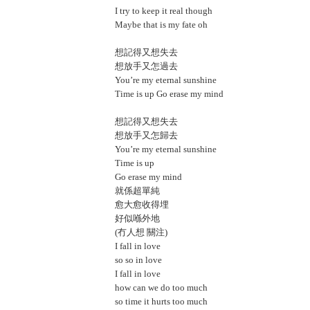
I try to keep it real though
Maybe that is my fate oh
想記得又想失去
想放手又怎過去
You’re my eternal sunshine
Time is up Go erase my mind
想記得又想失去
想放手又怎歸去
You’re my eternal sunshine
Time is up
Go erase my mind
就係超單純
愈大愈收得埋
好似喺外地
(冇人想 關注)
I fall in love
so so in love
I fall in love
how can we do too much
so time it hurts too much