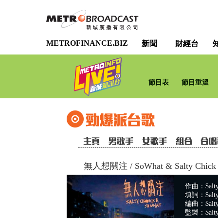
METROFINANCE.BIZ
新聞
財經台
節目表
節目重溫
無人想關注
/
SoWhat & Salty Chick
作曲：$alty 
填詞：$alty 
編曲：$alty
監製：$alty