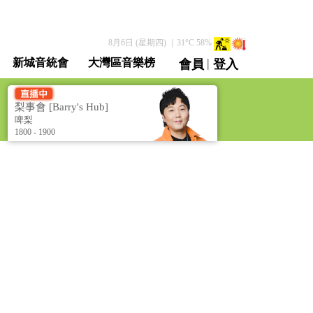
8月6日 (星期四)
｜
31
°C
58
%
|
新城音統會
大灣區音樂榜
會員
登入
直播 / 重溫
梨事會 [Barry's Hub]
啤梨
1800 - 1900