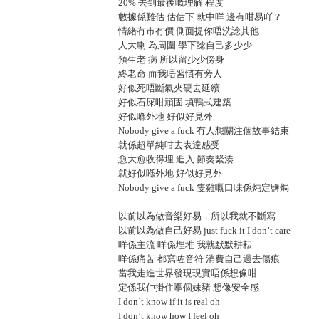
20% 去到最後嘅理解 程度
數據係難估 估估下 就中咩 邊有咁易吖？
情緒冇市冇價 側面提你唔洗諗其他
人大喇 為周圍 學下諗自己多少少
預生老 病 所以留少少傍身
終老命 而我唔習慣有旁人
好似死唔斷氣夾硬去延續
好似石屎咁頑固 填鴨式建築
好似喺外地 好似好見外
Nobody give a fuck 冇人想關注個故事結束
就係超單純咁去表達感受
愈大愈收得埋 進入 節奏緊湊
就好似喺外地 好似好見外
Nobody give a fuck 隻雞嘅口味係炖定鹽焗
以前以為做音樂好易，所以我就不斷寫
以前以為做自己好易 just fuck it I don’t care
咩係主流 咩係埋堆 我就默默耕耘
咩係痛苦 都寫咗音符 消費自己過去傷痕
當我走進世界發現現實唔係想像咁
定係我仲掛住嗰個妹豬 想像安全感
I don’t know if it is real oh
I don’t know how I feel oh