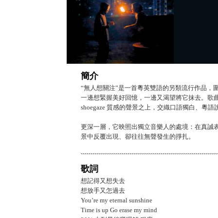
簡介
“無人想關注”是一首粵英雙語的另類流行作品，
一邊想緊握美好回憶，一邊又渴望將它抹去。歌曲邀
shoegaze 質感的聲景之上，交織口語獨白、粵語說
更深一層，它映照出獨立音樂人的處境：在真誠
景中反覆出現、卻往往無聲發生的掙扎。
歌詞
想記得又想失去
想放手又怎過去
You’re my eternal sunshine
Time is up Go erase my mind