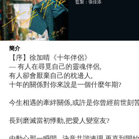
監製：張佳添
簡介
【序】徐加晴《十年伴侶》
— 有人在尋覓自己的靈魂伴侶,
有人卻會厭棄自己的枕邊人,
十年的關係對你來說是一個什麼年期?
今生相遇的牽絆關係,或許是你曾經前世刻
長到磨滅當初悸動,把愛人變室友?
由動心那一瞬間 , 決意共諧連理,再直到開