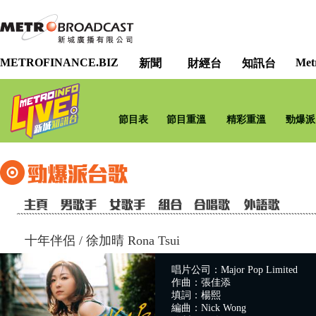
METROFINANCE.BIZ
Met
新聞
財經台
知訊台
節目表
節目重溫
精彩重溫
勁爆派
十年伴侶
/
徐加晴 Rona Tsui
唱片公司：Major Pop Limited
作曲：張佳添
填詞：楊熙
編曲：Nick Wong