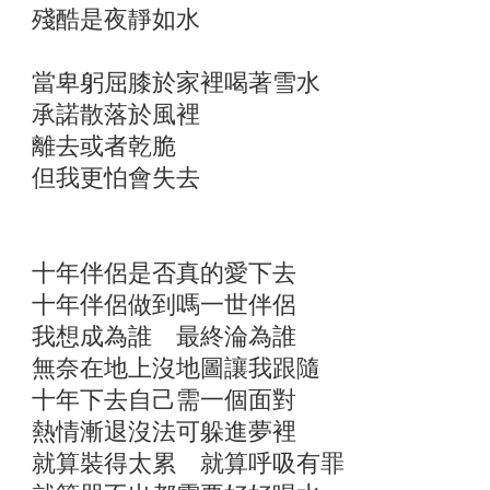
殘酷是夜靜如水
當卑躬屈膝於家裡喝著雪水
承諾散落於風裡
離去或者乾脆
但我更怕會失去
十年伴侶是否真的愛下去
十年伴侶做到嗎一世伴侶
我想成為誰 最終淪為誰
無奈在地上沒地圖讓我跟隨
十年下去自己需一個面對
熱情漸退沒法可躲進夢裡
就算裝得太累 就算呼吸有罪