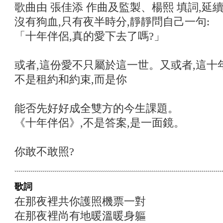
歌曲由 張佳添 作曲及監製、楊熙 填詞,延
沒有狗血,只有夜半時分,靜靜問自己一句:
「十年伴侶,真的愛下去了嗎?」
或者,這份愛不只屬於這一世。又或者,這十
不是租約和約束,而是你
能否先好好成全雙方的今生課題。
《十年伴侶》,不是答案,是一面鏡。
你敢不敢照?
歌詞
在那夜裡共你護照機票一對
在那夜裡尚有地暖溫暖身軀