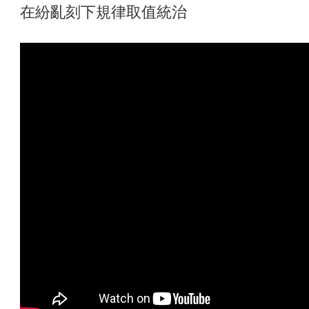
在紛亂刻下規律取值統治