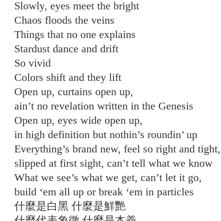
Slowly, eyes meet the bright
Chaos floods the veins
Things that no one explains
Stardust dance and drift
So vivid
Colors shift and they lift
Open up, curtains open up,
ain’t no revelation written in the Genesis
Open up, eyes wide open up,
in high definition but nothin’s roundin’ up
Everything’s brand new, feel so right and tight,
slipped at first sight, can’t tell what we know
What we see’s what we get, can’t let it go,
build ‘em all up or break ‘em in particles
什麼是白黑 什麼是鮮艷
什麼代表象徵 什麼是本義