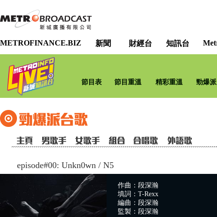
METROFINANCE.BIZ
Met
新聞
財經台
知訊台
節目表
節目重溫
精彩重溫
勁爆派
episode#00: Unkn0wn
/
N5
作曲：段深瀚
填詞：T-Rexx
編曲：段深瀚
監製：段深瀚