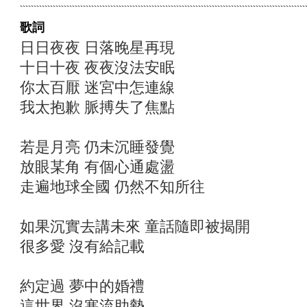
歌詞
日日夜夜 日落晚星再現
十日十夜 夜夜沒法安眠
你太百厭 迷宮中怎連線
我太抱歉 脈搏失了焦點
若是月亮 仍未沉睡發覺
放眼某角 有個心通處盪
走遍地球全國 仍然不知所往
如果沉實去講未來 童話隨即被揭開
很多愛 沒有給記載
約定過 夢中的婚禮
這世界 沒寒流助勢