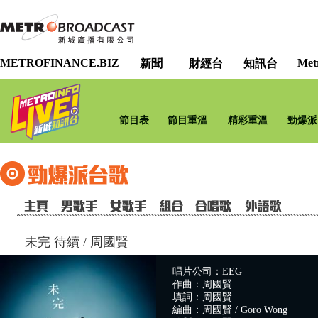
METROFINANCE.BIZ
Met
新聞
財經台
知訊台
節目表
節目重溫
精彩重溫
勁爆派
未完 待續
/
周國賢
唱片公司：EEG
作曲：周國賢
填詞：周國賢
編曲：周國賢 / Goro Wong