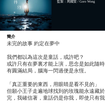
監製：周國賢 / Goro Wong
簡介
未完的故事 約定在夢中
我們都以為這次是童話，或許吧？
或許只有在夢裏才能上演，思念是如此隨時
有圓滿結局，腦海一閃過便是永恆。
「真正重要的東西，用眼睛是看不見的」
但願小王子走遍地球找到的玫瑰能永遠藏於
完，我確信著，童話仍是你我，即使只有我