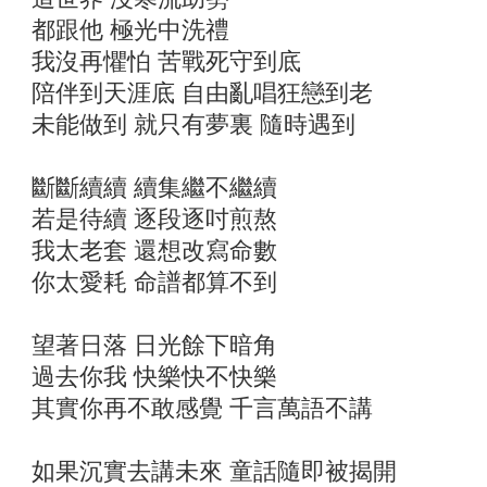
都跟他 極光中洗禮
我沒再懼怕 苦戰死守到底
陪伴到天涯底 自由亂唱狂戀到老
未能做到 就只有夢裏 隨時遇到
斷斷續續 續集繼不繼續
若是待續 逐段逐吋煎熬
我太老套 還想改寫命數
你太愛耗 命譜都算不到
望著日落 日光餘下暗角
過去你我 快樂快不快樂
其實你再不敢感覺 千言萬語不講
如果沉實去講未來 童話隨即被揭開