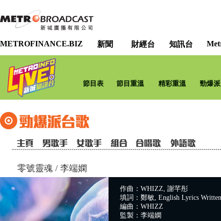
METROFINANCE.BIZ
Met
新聞
財經台
知訊台
節目表
節目重溫
精彩重溫
勁爆派
零號靈魂
/
李端嫻
作曲：WHIZZ, 謝芊彤
填詞：鄭敏, English Lyrics Writte
編曲：WHIZZ
監製：李端嫻