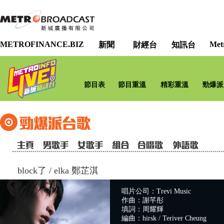
METROFINANCE.BIZ
Met
新聞
財經台
知訊台
節目表
節目重溫
精彩重溫
勁爆派
block了
/
elka 鄭芷淇
唱片公司：Trevi Music
作曲：謝芊彤
填詞：周耀輝
編曲：hirsk / Teriver Cheung