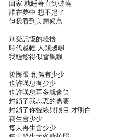
回家 就睡著直到破曉
誰在夢中 想不起了
但我看到美麗候鳥
別受記憶的騷擾
時代越輕 人類越飄
我輕鬆得似雪飄飄
後悔跟 創傷有少少
也許嘆息有少少
也許嘆息再多就會笑
封鎖了我忐忑的需要
封鎖了你聲線與眼目 才明白
喪生會少少
每天再生會少少
每天發生太多就拍照