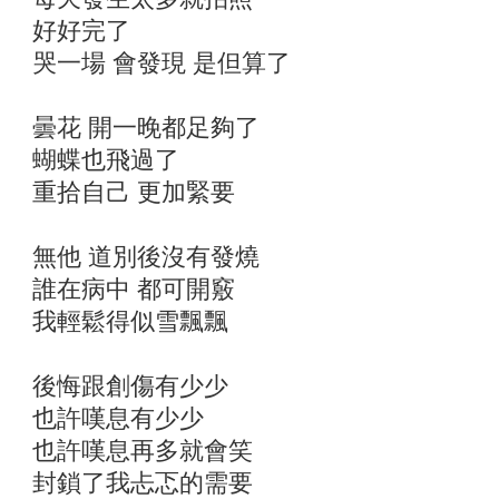
好好完了
哭一場 會發現 是但算了
曇花 開一晚都足夠了
蝴蝶也飛過了
重拾自己 更加緊要
無他 道別後沒有發燒
誰在病中 都可開竅
我輕鬆得似雪飄飄
後悔跟創傷有少少
也許嘆息有少少
也許嘆息再多就會笑
封鎖了我忐忑的需要