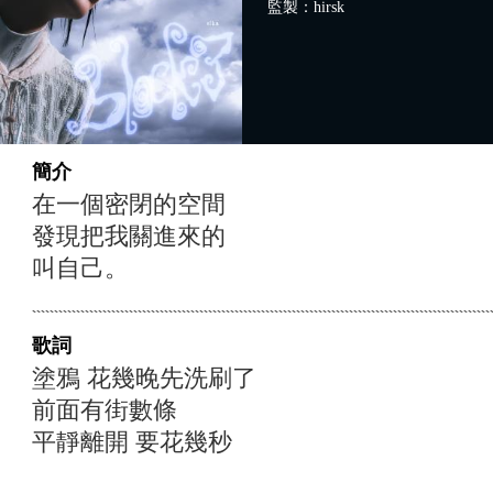
監製：hirsk
簡介
在一個密閉的空間
發現把我關進來的
叫自己。
歌詞
塗鴉 花幾晚先洗刷了
前面有街數條
平靜離開 要花幾秒