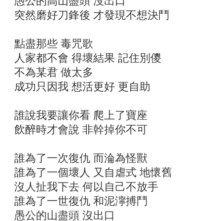
愚公的高山盡頭 沒出口
突然磨好刀鋒後 才發現不想決鬥
點盡那些 毒咒歌
人家都不會 得壞結果 記住別儍
不為某君 做太多
成功只因我 想活更好 更自助
誰說我要讓你看 爬上了寶座
飲醉時才會說 非幹掉你不可
誰為了一次復仇 而淪為怪獸
誰為了一個壞人 又自虐式 地懷舊
沒人扯我下去 何以自己不放手
誰為了一世復仇 和泥濘搏鬥
愚公的山盡頭 沒出口