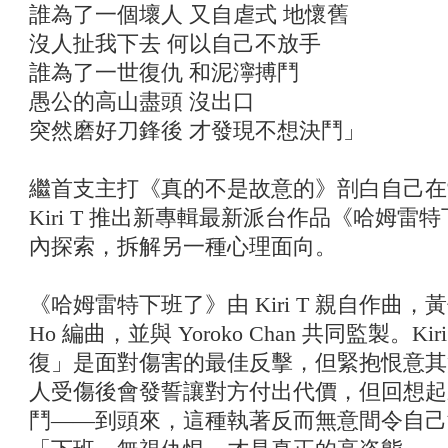
誰為了一個壞人 又自虐式 地懷舊
沒人扯我下去 何以自己不放手
誰為了一世復仇 和泥濘搏鬥
愚公的高山盡頭 沒出口
突然磨好刀鋒後 才發現不想決鬥」
繼首支主打《真的不是故意的》剖白自己在
Kiri T 推出新專輯最新派台作品《哈姆
內探索，拆解另一種心理面向。
《哈姆雷特下班了》由 Kiri T 親自作曲，黃偉文
Ho 編曲，並與 Yoroko Chan 共同監製。
復」是面對傷害的最佳反擊，但緊抱恨意其
人受傷後會發誓讓對方付出代價，但回想起
鬥——到頭來，這種執著反而無意間令自己