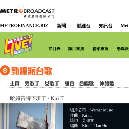
METROFINANCE.BIZ
Met
新聞
財經台
知訊台
節目表
節目重溫
精彩重溫
勁爆派
哈姆雷特下班了
/
Kiri T
唱片公司：Warner Music
作曲：Kiri T
填詞：黃偉文
編曲：Kiri T / Ian Ho