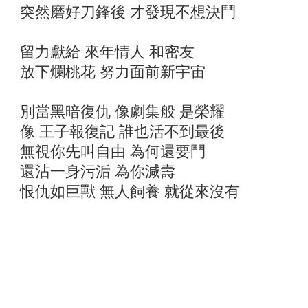
突然磨好刀鋒後 才發現不想決鬥
留力獻給 來年情人 和密友
放下爛桃花 努力面前新宇宙
別當黑暗復仇 像劇集般 是榮耀
像 王子報復記 誰也活不到最後
無視你先叫自由 為何還要鬥
還沾一身污洉 為你減壽
恨仇如巨獸 無人飼養 就從來沒有