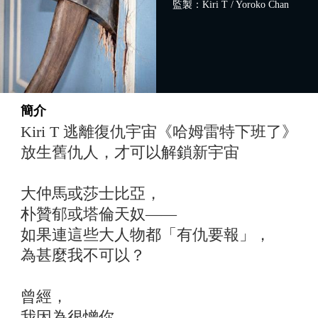
監製：Kiri T / Yoroko Chan
簡介
Kiri T 逃離復仇宇宙《哈姆雷特下班了》
放生舊仇人，才可以解鎖新宇宙
大仲馬或莎士比亞，
朴贊郁或塔倫天奴——
如果連這些大人物都「有仇要報」，
為甚麼我不可以？
曾經，
我因為很憎你，