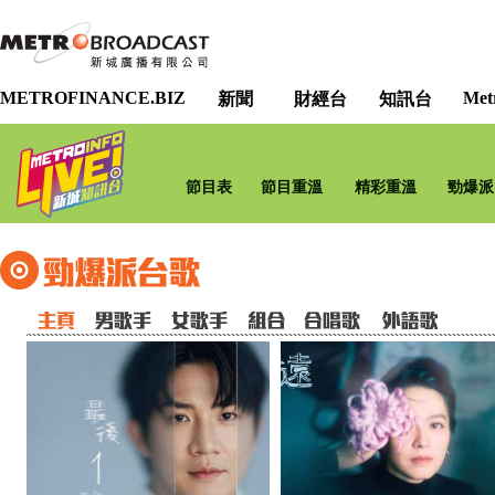
METROFINANCE.BIZ
Met
新聞
財經台
知訊台
節目表
節目重溫
精彩重溫
勁爆派