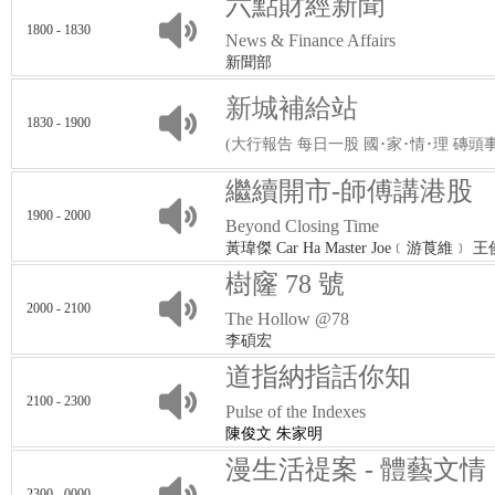
六點財經新聞
1800 - 1830
News & Finance Affairs
新聞部
新城補給站
1830 - 1900
(大行報告 每日一股 國･家･情･理 磚頭
繼續開市-師傅講港股
1900 - 2000
Beyond Closing Time
黃瑋傑 Car Ha Master Joe﹝游莨維﹞ 
樹窿 78 號
2000 - 2100
The Hollow @78
李碩宏
道指納指話你知
2100 - 2300
Pulse of the Indexes
陳俊文 朱家明
漫生活禔案 - 體藝文情
2300 - 0000