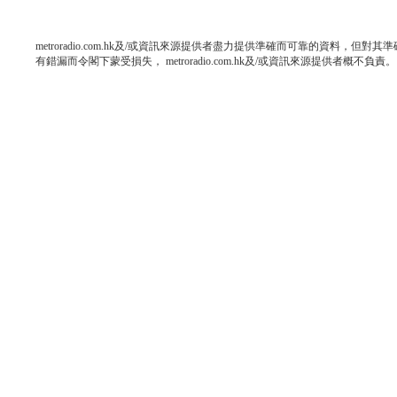
metroradio.com.hk及/或資訊來源提供者盡力提供準確而可靠的資料，
有錯漏而令閣下蒙受損失， metroradio.com.hk及/或資訊來源提供者概不負責。