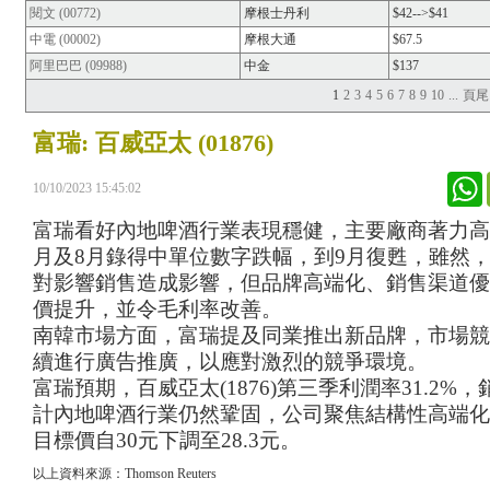
閱文 (00772)
摩根士丹利
$42-->$41
中電 (00002)
摩根大通
$67.5
阿里巴巴 (09988)
中金
$137
1
2
3
4
5
6
7
8
9
10
...
頁尾
富瑞: 百威亞太 (01876)
W
10/10/2023 15:45:02
富瑞
看好
內地啤酒行業
表現
穩健，主要廠商
著力
高
月及
8
月
錄得
中單位數字跌幅，
到
9
月復甦，
雖然
對
影響銷售
造成影響
，但品牌高端化、銷售渠道優
價提升，並令
毛利率改善。
南韓市場
方面
，
富瑞提及
同業推出新品牌，市場競
續
進行
廣告
推廣
，
以應對激烈的競爭環境。
富瑞
預期，
百威亞太
(1876)
第三季利潤率
31.2%
，
計內地
啤酒行業仍然鞏固，公司聚焦結構性高端化
目標價
自
30
元下調至
28.3
元。
以上資料來源：Thomson Reuters