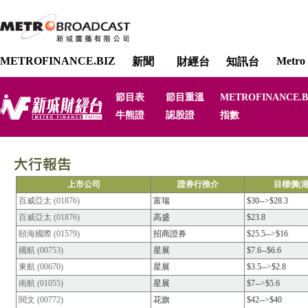
METROFINANCE.BIZ
Metro 
新聞
財經台
知訊台
節目表
節目重溫
METROFINANCE.B
牛熊證
認股證
指數
上市公司
證券行推介
目標價(港
百威亞太 (01876)
富瑞
$30-->$28.3
百威亞太 (01876)
高盛
$23.8
頤海國際 (01579)
招商證券
$25.5-->$16
國航 (00753)
星展
$7.6--$6.6
東航 (00670)
星展
$3.5-->$2.8
南航 (01055)
星展
$7-->$5.6
閱文 (00772)
花旗
$42-->$40