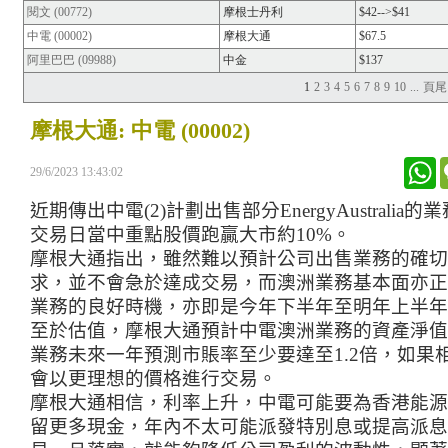
閱文 (00772)
摩根士丹利
$42-->$41
中電 (00002)
摩根大通
$67.5
阿里巴巴 (09988)
中金
$137
1
2
3
4
5
6
7
8
9
10
...
頁尾
摩根大通: 中電 (00002)
W
29/6/2023 13:43:02
近期傳出中電
(2)
計劃
出售部分
EnergyAustralia
的業
交易日當中重點股價跑贏大市約
10%
。
摩根大通指出
，
雖然難以預計公司出售業務的確切
求
，並不會
急於達成交易，而澳洲業務基本面亦正
業務的良好時機
，
亦即是今年下半年至明年上半年
至於估值，摩根大通預計中電澳洲業務的資產淨值
業務未來一年預測市賬率至少要達至
1.2
倍
，
如果
會以更理想的價格進行交易。
摩根大通相信，利率上升，中電可能要為香港能源
留更多現金，年內不太可能派發特別息或提高派息