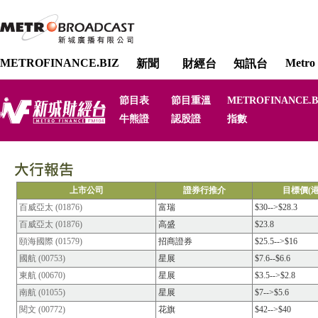
METROFINANCE.BIZ
Metro 
新聞
財經台
知訊台
節目表
節目重溫
METROFINANCE.B
牛熊證
認股證
指數
上市公司
證券行推介
目標價(港
百威亞太 (01876)
富瑞
$30-->$28.3
百威亞太 (01876)
高盛
$23.8
頤海國際 (01579)
招商證券
$25.5-->$16
國航 (00753)
星展
$7.6--$6.6
東航 (00670)
星展
$3.5-->$2.8
南航 (01055)
星展
$7-->$5.6
閱文 (00772)
花旗
$42-->$40