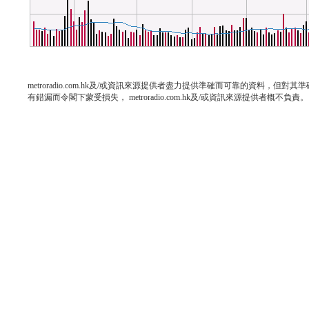
metroradio.com.hk及/或資訊來源提供者盡力提供準確而可靠的資料，
有錯漏而令閣下蒙受損失， metroradio.com.hk及/或資訊來源提供者概不負責。