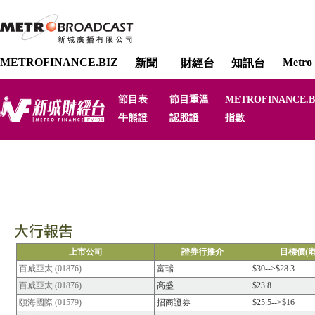
METROFINANCE.BIZ
Metro 
新聞
財經台
知訊台
節目表
節目重溫
METROFINANCE.B
牛熊證
認股證
指數
上市公司
證券行推介
目標價(港
百威亞太 (01876)
富瑞
$30-->$28.3
百威亞太 (01876)
高盛
$23.8
頤海國際 (01579)
招商證券
$25.5-->$16