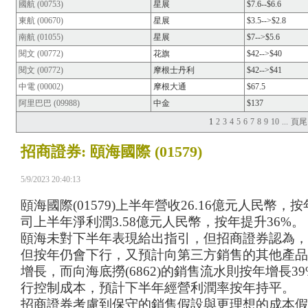
國航 (00753)
星展
$7.6--$6.6
東航 (00670)
星展
$3.5-->$2.8
南航 (01055)
星展
$7-->$5.6
閱文 (00772)
花旗
$42-->$40
閱文 (00772)
摩根士丹利
$42-->$41
中電 (00002)
摩根大通
$67.5
阿里巴巴 (09988)
中金
$137
1
2
3
4
5
6
7
8
9
10
...
頁尾
招商證券: 頤海國際 (01579)
Wh
5/9/2023 20:40:13
頤海國際
(01579)
上半年營收
26.16
億元人民幣，按
司
上半年淨利潤
3.58
億元人民幣，按年
提升
36%
。
頤海
未對
下半年
表現給出
指引，
但
招商證券
認為
，
但按年
仍會下行，又
預計向第三方銷售的其他產品
增長，
而
向海底撈
(6862)
的
銷售流水
則按年增長
39
行
控制成本，預計下半年經營利潤率按年持平。
招商證券
考慮到
保守的銷售假設與更
理想
的成本假