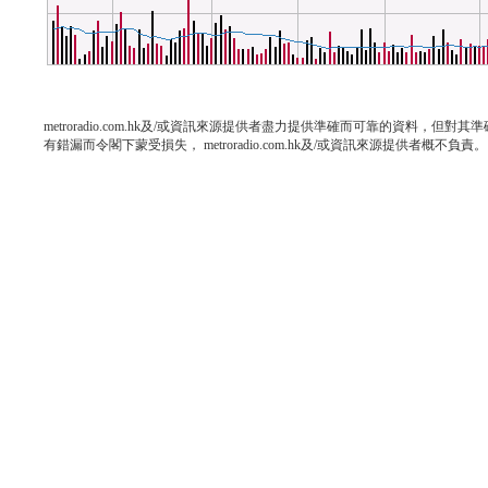
metroradio.com.hk及/或資訊來源提供者盡力提供準確而可靠的資料，
有錯漏而令閣下蒙受損失， metroradio.com.hk及/或資訊來源提供者概不負責。