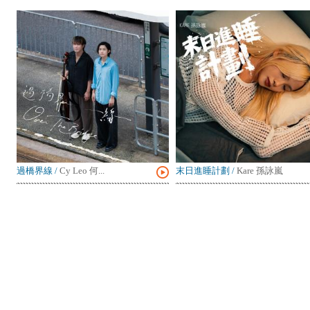
過橋界線
/
Cy Leo 何...
末日進睡計劃
/
Kare 孫詠嵐