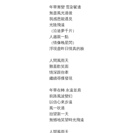
年華漸變 雪染鬢邊
無盡風光過後
我感恩能遇見
光陰飛遠
（沿途夢千片）
人越親一點
（情像晚星閃）
浮現盡昨日情真的臉
人間風雨天
難蓋歡笑面
情深跟你牽
繼續尋獲發現
年華在轉 永遠並肩
前路風波變幻
以信心來步遠
風一吹過
抬望新一天
無憾地笑望時光飛遠
人間風雨天