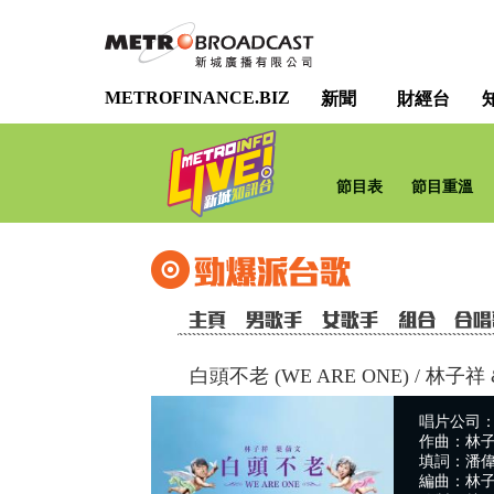
METROFINANCE.BIZ
新聞
財經台
節目表
節目重溫
白頭不老 (WE ARE ONE)
/
林子祥 
唱片公司：So
作曲：林
填詞：潘
編曲：林子祥 