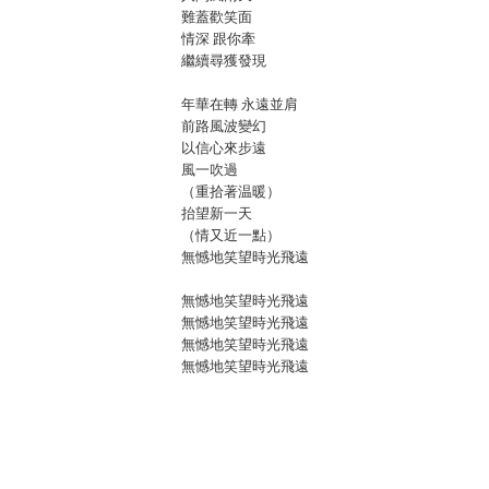
難蓋歡笑面
情深 跟你牽
繼續尋獲發現
年華在轉 永遠並肩
前路風波變幻
以信心來步遠
風一吹過
（重拾著温暖）
抬望新一天
（情又近一點）
無憾地笑望時光飛遠
無憾地笑望時光飛遠
無憾地笑望時光飛遠
無憾地笑望時光飛遠
無憾地笑望時光飛遠