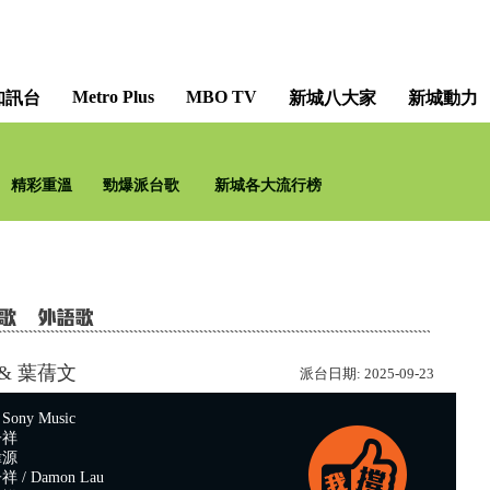
Metro Plus
MBO TV
知訊台
新城八大家
新城動力
梨事會 [Barry'
精彩重溫
勁爆派台歌
新城各大流行榜
& 葉蒨文
派台日期:
2025-09-23
ny Music
子祥
偉源
/ Damon Lau