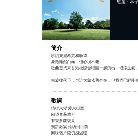
監製：林子祥 
簡介
歌詞充滿希冀和盼望
象徵雖然白頭，但心境不老
歌曲更找來香港校際合唱團一起演出，增添生氣
當旋律落下，也許大象依舊存在，但我們已經能
歌詞
情從未變 愛永掛牽
回望青葱歲月
有幾多能復見
幾許歡宴 延續到目前
回味舊片段仍感温暖