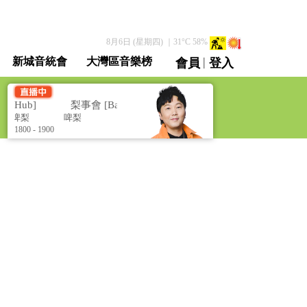
8月6日 (星期四)
｜
31
°C
58
%
|
新城音統會
大灣區音樂榜
會員
登入
直播 / 重溫
s Hub]
梨事會 [Barry's Hub]
啤梨
啤梨
1800 - 1900