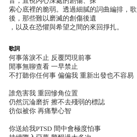
音，直視內心深處的創傷、探
索心底裡的脆弱。透過細膩的詞曲編排，歌
後，那些難以磨滅的創傷後遺
，以及在恐懼與希望之間的來回掙扎。
歌詞
何事落淚不止 反覆閃現前事
閒事無聊查看 一早禁止
不打聽你任何事 偏偏我 重新出發也不容易
誰危害我 重回慘角位置
仍然沉淪磨折 擦不去殘弱的標誌
彷似被你 再痛擊心智
你送給我PTSD 間中會極度怕事