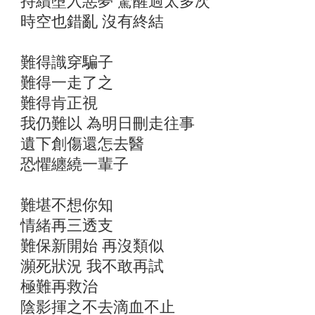
持續墮入惡夢 驚醒過太多次
時空也錯亂 沒有終結
難得識穿騙子
難得一走了之
難得肯正視
我仍難以 為明日刪走往事
遺下創傷還怎去醫
恐懼纏繞一輩子
難堪不想你知
情緒再三透支
難保新開始 再沒類似
瀕死狀況 我不敢再試
極難再救治
陰影揮之不去滴血不止