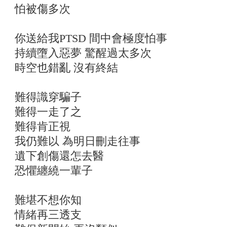
怕被傷多次
你送給我PTSD 間中會極度怕事
持續墮入惡夢 驚醒過太多次
時空也錯亂 沒有終結
難得識穿騙子
難得一走了之
難得肯正視
我仍難以 為明日刪走往事
遺下創傷還怎去醫
恐懼纏繞一輩子
難堪不想你知
情緒再三透支