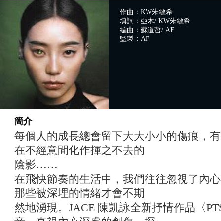
作曲：KW朱敏希
填詞：亞木/ KW朱敏希
編曲：蘇道哲/ AF
監製：AF
簡介
每個人的成長總會留下大大小小的傷痕，有
在不經意間化作揮之不去的
陰影……
在飛快節奏的生活中，我們往往忽視了內心
那些被深埋的情緒才會不期
然地湧現。JACE 陳凱詠全新抒情作品〈P