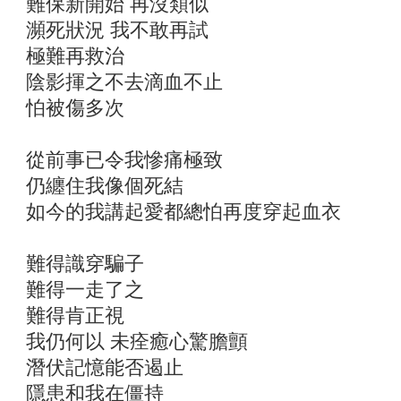
難保新開始 再沒類似
瀕死狀況 我不敢再試
極難再救治
陰影揮之不去滴血不止
怕被傷多次
從前事已令我慘痛極致
仍纏住我像個死結
如今的我講起愛都總怕再度穿起血衣
難得識穿騙子
難得一走了之
難得肯正視
我仍何以 未痊癒心驚膽顫
潛伏記憶能否遏止
隱患和我在僵持