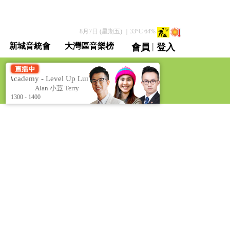
8月7日 (星期五)
｜
33
°C
64
%
|
新城音統會
大灣區音樂榜
會員
登入
直播 / 重溫
demy - Level Up Luncheon]
新城學院 - 「午」升級學堂 [Metro
rry
Alan 小荳 Terry
1300 - 1400