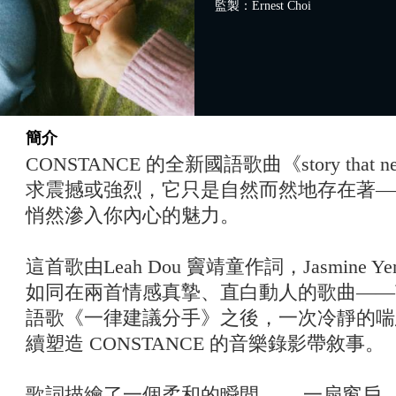
監製：Ernest Choi
簡介
CONSTANCE 的全新國語歌曲《story that 
求震撼或強烈，它只是自然而然地存在著—
悄然滲入你內心的魅力。
這首歌由Leah Dou 竇靖童作詞，Jasmine Ye
如同在兩首情感真摯、直白動人的歌曲——英
語歌《一律建議分手》之後，一次冷靜的喘息
續塑造 CONSTANCE 的音樂錄影帶敘事。
歌詞描繪了一個柔和的瞬間—— 一扇窗戶