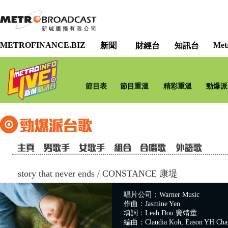
METROFINANCE.BIZ
Met
新聞
財經台
知訊台
節目表
節目重溫
精彩重溫
勁爆派
story that never ends
/
CONSTANCE 康堤
唱片公司：Warner Music
作曲：Jasmine Yen
填詞：Leah Dou 竇靖童
編曲：Claudia Koh, Eason YH Chan,