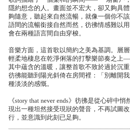
隱約想念的人。畫面並不宏大，卻又夠具體
夠隨意，聽起來自然流暢，就像一個你不該
語間的流暢銜接自然而然，彷彿情感難以用
會在兩種語言間自由穿梭。
音樂方面，這首歌以簡約之美為基調。層層
輕柔地棲息在乾淨俐落的打擊樂節奏之上—
其中蘊含的溫暖，讓整首歌不致於過於沉重
彷彿能聽到陽光斜倚在房間裡：「別離開我
種淡淡的感慨。
《story that never ends》彷彿是
現出一種坦然接受現狀的聲音，不再試圖改
行，並意識到此刻已足夠。