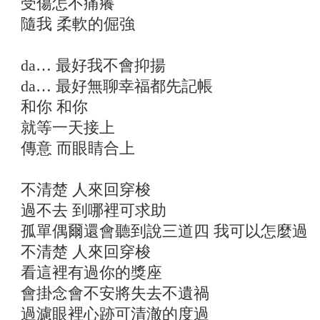
受傷怎不痛癢
隨我 柔軟的倔強
da… 最好我不會抑揚
da… 最好無聊幸福都先記帳
和你 和你
就等一天接上
傳意 而眼睛合上
不清楚 人來回穿梭
過不去 到哪裡可求助
孤單偶爾還會聽到說三道四 我可以怎麼過
不清楚 人來回穿梭
看這裡有過你的獎座
會掛念會不安將失去不遺禍
過濾眼裡心跡可清澈的度過