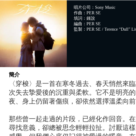
唱片公司：Sony Music
作曲：PER SE
填詞：鍾說
編曲：PER SE
監製：PER SE / Terence “Dull” Li
簡介
〈穿梭〉是一首在寒冬過去、春天悄然來臨
次失去摯愛後的沉重與柔軟。它不是明亮的
夜、身上仍留著傷痕，卻依然選擇溫柔向前
那些曾一起走過的片段，已經化作回音。在
尋找意義，卻總被思念輕輕拉扯。討厭這樣