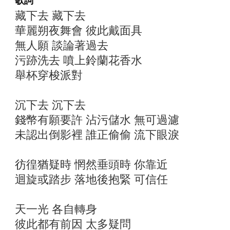
歌詞
藏下去 藏下去
華麗朔夜舞會 彼此戴面具
無人願 談論著過去
污跡洗去 噴上鈴蘭花香水
舉杯穿梭派對
沉下去 沉下去
錢幣有願要許 沾污儲水 無可過濾
未認出倒影裡 誰正偷偷 流下眼淚
彷徨猶疑時 惘然垂頭時 你靠近
迴旋或踏步 落地後抱緊 可信任
天一光 各自轉身
彼此都有前因 太多疑問