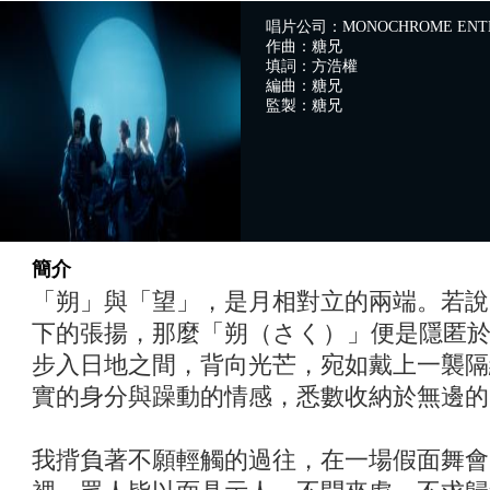
唱片公司：MONOCHROME ENTE
作曲：糖兄
填詞：方浩權
編曲：糖兄
監製：糖兄
簡介
「朔」與「望」，是月相對立的兩端。若說
下的張揚，那麼「朔（さく）」便是隱匿
步入日地之間，背向光芒，宛如戴上一襲隔
實的身分與躁動的情感，悉數收納於無邊的
我揹負著不願輕觸的過往，在一場假面舞會