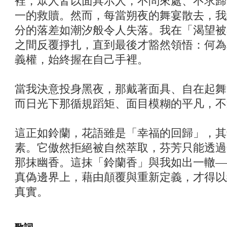
裡，眾人皆以面具示人，不問來處、不求歸
一的救贖。然而，每當朔夜的舞宴散去，我
分的落差如潮汐般令人失落。我在「渴望被
之間反覆掙扎，直到最後才豁然領悟：何為
義權，始終握在自己手裡。
當我決意投身黑夜，那戴著面具、自在起舞
而日光下那循規蹈矩、面目模糊的平凡，不
這正如鈴蘭，花語雖是「幸福的回歸」，其
素。它傲然拒絕被自然萃取，芬芳只能透過
那抹幽香。這抹「鈴蘭香」與我如出一轍—
真偽邊界上，藉由顛覆與重新定義，才得以
真實。