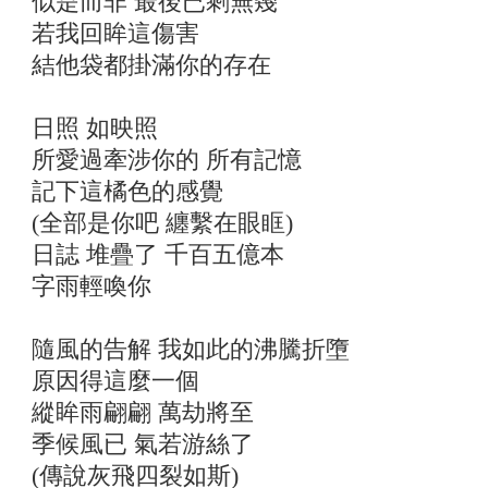
似是而非 最後已剩無幾
若我回眸這傷害
結他袋都掛滿你的存在
日照 如映照
所愛過牽涉你的 所有記憶
記下這橘色的感覺
(全部是你吧 纏繫在眼眶)
日誌 堆疊了 千百五億本
字雨輕喚你
隨風的告解 我如此的沸騰折墮
原因得這麼一個
縱眸雨翩翩 萬劫將至
季候風已 氣若游絲了
(傳說灰飛四裂如斯)