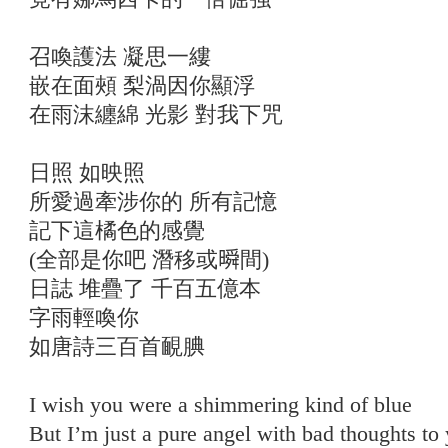
召喚護法 凝思一縷
嵌在面頰 梨渦因你顯浮
在雨沫纏綿 光影 對我下咒
日照 如映照
所愛過牽涉你的 所有記憶
記下這橘色的感覺
(全部是你吧 潛移或𣊬間)
日誌 堆疊了 千百五億本
字雨輕喚你
如唐詩三百首靦腆
I wish you were a shimmering kind of blue
But I’m just a pure angel with bad thoughts to