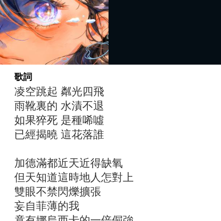
歌詞
凌空跳起 粼光四飛
雨靴裏的 水漬不退
如果猝死 是種唏噓
已經揭曉 這花落誰
加德滿都近天近得缺氧
但天知道這時地人怎對上
雙眼不禁閃爍擴張
妄自菲薄的我
竟有娜烏西卡的一倍倔強