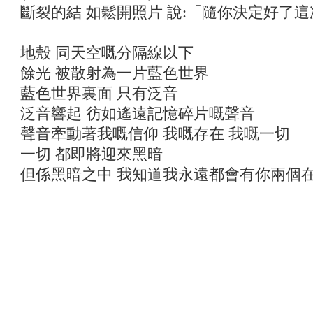
斷裂的結 如鬆開照片 說:「隨你決定好了這
地殼 同天空嘅分隔線以下
餘光 被散射為一片藍色世界
藍色世界裏面 只有泛音
泛音響起 彷如遙遠記憶碎片嘅聲音
聲音牽動著我嘅信仰 我嘅存在 我嘅一切
一切 都即將迎來黑暗
但係黑暗之中 我知道我永遠都會有你兩個在