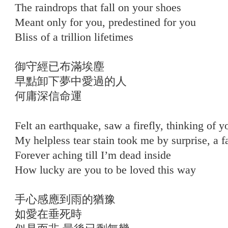
The raindrops that fall on your shoes
Meant only for you, predestined for you
Bliss of a trillion lifetimes
御守經已布滿埃塵
早點卸下夢中愛過的人
何庸深信命運
Felt an earthquake, saw a firefly, thinking of y
My helpless tear stain took me by surprise, a f
Forever aching till I’m dead inside
How lucky are you to be loved this way
手心感應到雨的猶豫
如愛在垂死時