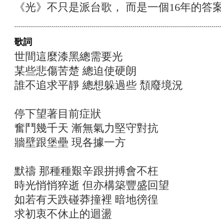
《光》不只是派台歌， 而是一個16年的答
歌詞
世間這麼漆黑總需要光
某些悲傷苦楚 總迫使硬朗
誰不追求平靜 總想躲過些 頹廢境況
停下望著目前症狀
奮鬥幾千天 漸無氣力堅守對抗
牆壁跟堡壘 現各據一方
默禱 那種種艱辛跟拼搏會不枉
時光悄悄猝逝 但亦構築豐盛回望
如若有天跌碰莽撞裡 暗地徬徨
求初衷不休止的迴盪