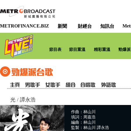
METROFINANCE.BIZ
Met
新聞
財經台
知訊台
節目表
節目重溫
精彩重溫
勁爆派
光
/
譚永浩
作曲：林山川
填詞：周嘉浩
編曲：林山川
監製：林山川 譚永浩