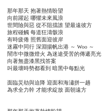
那年那天 抱著熱情盼望
向前躍起 哪懼未來風浪
世間險與惡 從不阻擋誰 望最遠彼方
旅程碰觸 每道狂濤骸浪
有時疲倦 照舊面迎彼岸
迷霧中同行 深淵揚帆出港 ～ Woo ～
鬧市中微微燈火 為迷途受苦的傳遞亮光
向著無盡漆黑找答案
叫最壞時勢都看到 暗黑中每點光
面臨災劫與迫降 迎面和海潚拼一趟
為求全力幹 才能求綻放 面朝遠方