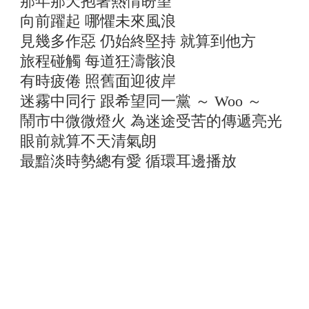
那年那天抱著熱情盼望
向前躍起 哪懼未來風浪
見幾多作惡 仍始終堅持 就算到他方
旅程碰觸 每道狂濤骸浪
有時疲倦 照舊面迎彼岸
迷霧中同行 跟希望同一黨 ～ Woo ～
鬧市中微微燈火 為迷途受苦的傳遞亮光
眼前就算不天清氣朗
最黯淡時勢總有愛 循環耳邊播放