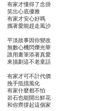
有家才懂得了念掛
笑出心底優雅
有家才安心好嗎
攜著愛能趕走風沙
平淡故事因你變改
無數心機閃爍光華
誰用畫筆添著真愛
來描劃這不老童話
有家才可不計代價
挽手抵擋風化
有家什麼都不怕
岩石也能開出鮮花
和你齊撐起這個家