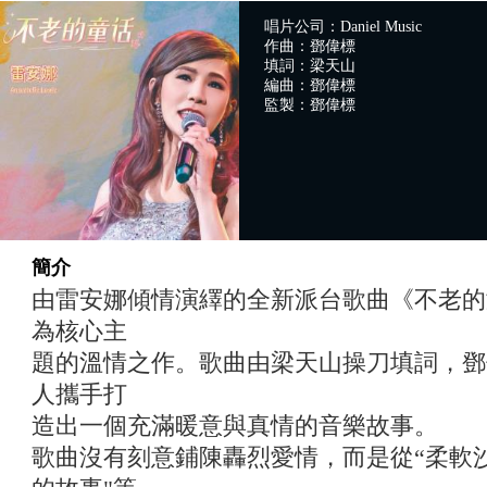
唱片公司：Daniel Music
作曲：鄧偉標
填詞：梁天山
編曲：鄧偉標
監製：鄧偉標
簡介
由雷安娜傾情演繹的全新派台歌曲《不老的
為核心主
題的溫情之作。歌曲由梁天山操刀填詞，鄧
人攜手打
造出一個充滿暖意與真情的音樂故事。
歌曲沒有刻意鋪陳轟烈愛情，而是從“柔軟沙