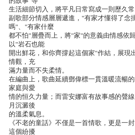
的故事"等
生活細節切入，將平凡日常寫成一則歷久常
副歌部分情感層層遞進，"有家才懂得了念掛
嗎"、"有家什麼
都不怕"層疊而上，將"家"的意義由情感依
以"岩石也能
開出鮮花，和你齊撐起這個家"作結，展現
情觀，充
滿力量而不失柔情。
在編曲上，歌曲延續鄧偉標一貫溫暖流暢的
家庭與愛
情的恒久力量；而雷安娜富有故事感的聲線
月沉澱後
的溫柔氣息。
《不老的童話》不僅是一首情歌，更是一封
這個紛擾