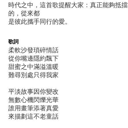
時代之中，這首歌提醒大家：真正能夠抵擋
的，從來都
是彼此攜手同行的愛。
歌詞
柔軟沙發瑣碎情話
從你嘴邊隱約飄下
甜蜜之中滿溢溫暖
難尋別處只得我家
平淡故事因你變改
無數心機閃爍光華
誰用畫筆添著真愛
來描劃這不老童話