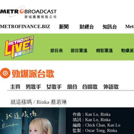
METROFINANCE.BIZ
Met
新聞
財經台
知訊台
節目表
節目重溫
精彩重溫
勁爆派
就這樣嗎
/
Rinka 蔡若琳
作曲：Kan Lo, Rinka
填詞：Kan Lo, Rinka
編曲：Chick Chan, Kan Lo
監製：Oscar Tong, Rinka