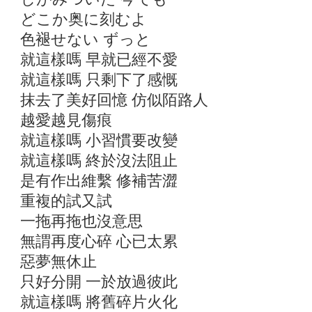
どこか奥に刻むよ
色褪せない ずっと
就這樣嗎 早就已經不愛
就這樣嗎 只剩下了感慨
抹去了美好回憶 仿似陌路人
越愛越見傷痕
就這樣嗎 小習慣要改變
就這樣嗎 終於沒法阻止
是有作出維繫 修補苦澀
重複的試又試
一拖再拖也沒意思
無謂再度心碎 心已太累
惡夢無休止
只好分開 一於放過彼此
就這樣嗎 將舊碎片火化