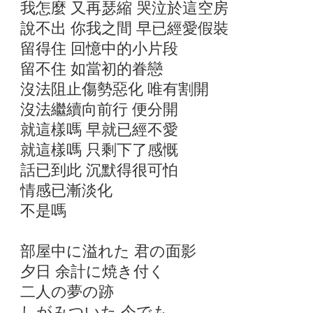
我怎麼 又再瑟縮 哭泣於這空房
說不出 你我之間 早已經愛假裝
留得住 回憶中的小片段
留不住 如當初的眷戀
沒法阻止傷勢惡化 唯有割開
沒法繼續向前行 便分開
就這樣嗎 早就已經不愛
就這樣嗎 只剩下了感慨
話已到此 沉默得很可怕
情感已漸淡化
不是嗎
部屋中に溢れた 君の面影
夕日 余計に焼き付く
二人の夢の跡
しがみついた 今でも