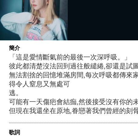
簡介
「這是愛情斷氣前的最後一次深呼吸。」
彼此都清楚沒法回到過往般繾綣,卻還是試
無法割捨的回憶堆滿房間,每次呼吸都傳來
得令人窒息又無處可
逃。
可能有一天傷疤會結痂,然後接受沒有你的
但現在我還坐在原地,眷戀著我們曾經的刻
歌詞