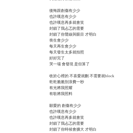
後悔跟創傷有少少
也許嘆息有少少
也許嘆息再多就會笑
封鎖了我忐忑的需要
封鎖了你聲線與眼目 才明白
喪生會少少
每天再生會少少
每天發生太多就拍照
好好完了
哭一場 會發現 是但算了
收於心裡的 不喜愛就刪 不需要就block
乾乾脆脆別浪費一秒
有光將我照耀
有歌將我照料
願愛的 創傷有少少
也許嘆息有少少
也許嘆息再多就會笑
封鎖了我忐忑的需要
封鎖了你時候會擴大 才明白