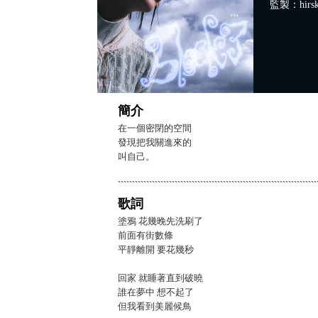
監製：hirs
簡介
在一個密閉的空間
發現把我關進來的
叫自己。
歌詞
塗鴉 花幾晚先洗刷了
前面有街數條
平靜離開 要花幾秒
回家 就睡著直到破曉
誰在夢中 想不起了
但我看到美麗候鳥