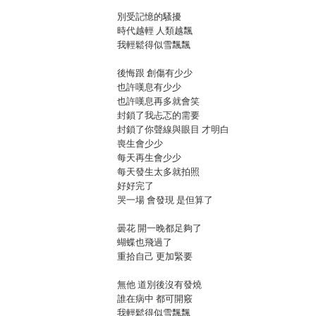
別受記憶的騷擾
時代越輕 人類越飄
我輕鬆得似雪飄飄
後悔跟 創傷有少少
也許嘆息有少少
也許嘆息再多就會笑
封鎖了我忐忑的需要
封鎖了你聲線與眼目 才明白
喪生會少少
每天再生會少少
每天發生太多就拍照
好好完了
哭一場 會發現 是但算了
曇花 開一晚都足夠了
蝴蝶也飛過了
重拾自己 更加緊要
無他 道別後沒有發燒
誰在病中 都可開竅
我輕鬆得似雪飄飄