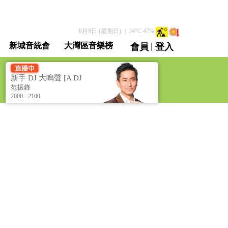
8月9日 (星期日)
｜
34
°C
47
%
|
新城音統會
大灣區音樂榜
會員
登入
直播 / 重溫
新手 DJ 大鳴聲 [A DJ
to be]
范振鋒
2000 - 2100