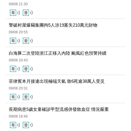
警破村屋爆竊集團拘5人涉19案失210萬元財物
09/08 20:55
白海豚二次登陸浙江正移入內陸 颱風紅色預警持續
09/08 20:43
菲律賓本月接連出現極端天氣 致6死逾38萬人受災
09/08 20:31
長期病患5歲女童確診甲型流感併發敗血症 情況嚴重
09/08 18:46
白海豚登陸浙江台州 中心附近最大風力14級
09/08 18:25