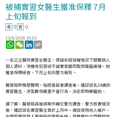
被捕實習女醫生獲准保釋 7月
上旬報到
13/6/2026 16:53
WhatsApp
WeChat
LinkedIn
一名公立醫院實習女醫生，懷疑未經授權情況下閱覽病人
個人資料，涉嫌有犯罪或不誠實意圖而取用電腦被捕，她
獲准保釋候查，下月上旬向警方報到。
醫管局昨晚發聲明，指經委員會調查後，確認該名24歲的
實習醫生，涉及數項嚴重不當行為，決定即時解僱她。
據了解，醫管局其後將案件轉交警方調查，警方核實情況
後，確認該名實習醫生曾於上月中，擅自使用他人帳戶，
在明愛醫院登入醫管局的電腦系統，瀏覽屬於屯門醫院的