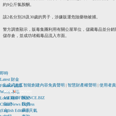
約9公斤氯胺酮。
該2名分別28及30歲的男子，涉嫌販運危險藥物被捕。
警方調查顯示，販毒集團利用有關公屋單位，儲藏毒品並分銷
儲存倉，並成功堵截毒品流入市面。
即時
Latest
財金
生成式人工智能創建內容免責聲明
|
智慧財產權聲明
|
使用者責
Finance
國際
World
本地
METROFINANCE.BIZ
關於
Local
兩岸
財經
我們
China
News Express
台
廣告
(English Edition)
天氣
知訊
查詢