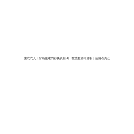
生成式人工智能創建內容免責聲明
|
智慧財產權聲明
|
使用者責任
METROFINANCE.BIZ
關於我們
廣告查詢
財經台
使用條款及細則
知訊台
版權及免責聲明
Metro Plus
私隱政策
MBO TV
聯絡我們