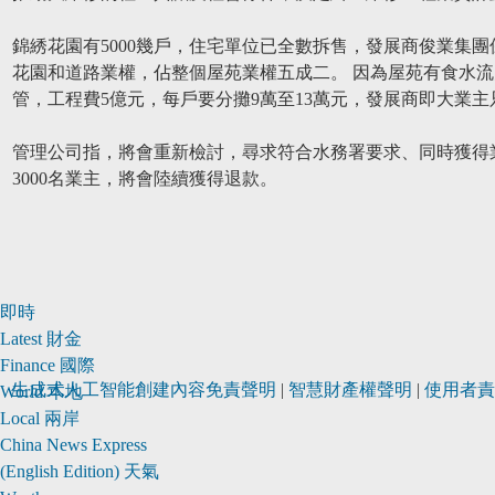
錦綉花園有5000幾戶，住宅單位已全數拆售，發展商俊業集
花園和道路業權，佔整個屋苑業權五成二。 因為屋苑有食水流
管，工程費5億元，每戶要分攤9萬至13萬元，發展商即大業主
管理公司指，將會重新檢討，尋求符合水務署要求、同時獲得
3000名業主，將會陸續獲得退款。
即時
Latest
財金
Finance
國際
生成式人工智能創建內容免責聲明
|
智慧財產權聲明
|
使用者責
World
本地
Local
兩岸
METROFINANCE.BIZ
關於
China
News Express
財經
我們
(English Edition)
天氣
台
廣告