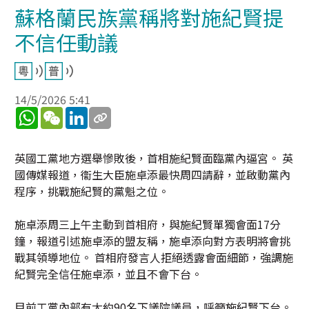
蘇格蘭民族黨稱將對施紀賢提
不信任動議
14/5/2026 5:41
WhatsApp
WeChat
LinkedIn
英國工黨地方選舉慘敗後，首相施紀賢面臨黨內逼宮。 英
國傳媒報道，衞生大臣施卓添最快周四請辭，並啟動黨內
程序，挑戰施紀賢的黨魁之位。
施卓添周三上午主動到首相府，與施紀賢單獨會面17分
鐘，報道引述施卓添的盟友稱，施卓添向對方表明將會挑
戰其領導地位。 首相府發言人拒絕透露會面細節，強調施
紀賢完全信任施卓添，並且不會下台。
目前工黨內部有大約90名下議院議員，呼籲施紀賢下台。