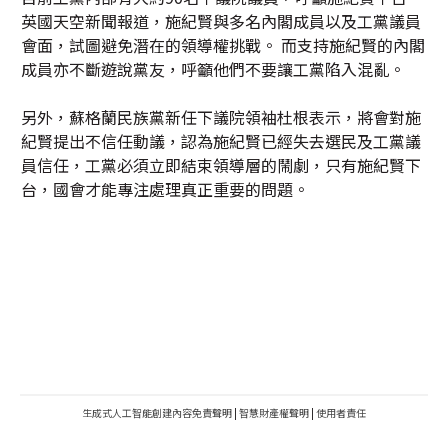
英國天空新聞報道，施紀賢與多名內閣成員以及工黨議員
會面，試圖避免潛在的領導權挑戰。 而支持施紀賢的內閣
成員亦不斷遊說黨友，呼籲他們不要讓工黨陷入混亂。
另外，蘇格蘭民族黨新任下議院領袖杜根表示，將會對施
紀賢提出不信任動議，認為施紀賢已經失去選民及工黨議
員信任，工黨必須立即結束領導層的鬧劇，只有施紀賢下
台，國會才能專注處理真正重要的問題。
生成式人工智能創建內容免責聲明
|
智慧財產權聲明
|
使用者責任