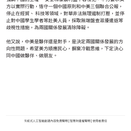
方以實際行動，恪守一個中國原則和中美三個聯合公報，
停止在經貿、 科技等領域，對華非法無理遏制打壓，並停
止對中國學生學者等赴美人員，採取無端盤查滋擾遣返等
歧視性措施，為兩國關係發展清除障礙。
他又說，中美是夥伴還是對手，是決定兩國關係發展的方
向性問題，希望美方順應民心，摒棄冷戰思維，下定決心
同中國做夥伴、做朋友。
生成式人工智能創建內容免責聲明
|
智慧財產權聲明
|
使用者責任