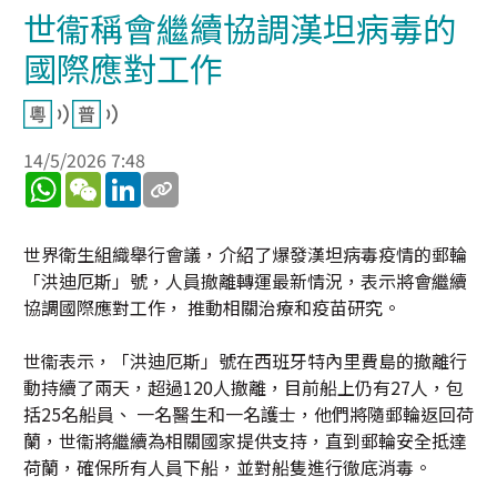
世衞稱會繼續協調漢坦病毒的
國際應對工作
14/5/2026 7:48
WhatsApp
WeChat
LinkedIn
世界衛生組織舉行會議，介紹了爆發漢坦病毒疫情的郵輪
「洪迪厄斯」號，人員撤離轉運最新情況，表示將會繼續
協調國際應對工作， 推動相關治療和疫苗研究。
世衞表示，「洪迪厄斯」號在西班牙特內里費島的撤離行
動持續了兩天，超過120人撤離，目前船上仍有27人，包
括25名船員、 一名醫生和一名護士，他們將隨郵輪返回荷
蘭，世衞將繼續為相關國家提供支持，直到郵輪安全抵達
荷蘭，確保所有人員下船，並對船隻進行徹底消毒。