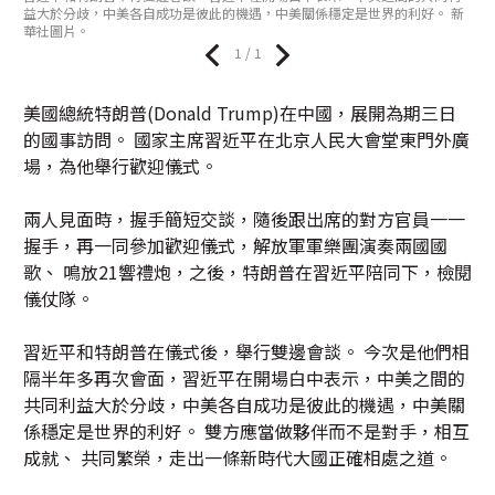
益大於分歧，中美各自成功是彼此的機遇，中美關係穩定是世界的利好。 新
華社圖片。
1 / 1
美國總統特朗普(Donald Trump)在中國，展開為期三日
的國事訪問。 國家主席習近平在北京人民大會堂東門外廣
場，為他舉行歡迎儀式。
兩人見面時，握手簡短交談，隨後跟出席的對方官員一一
握手，再一同參加歡迎儀式，解放軍軍樂團演奏兩國國
歌、 鳴放21響禮炮，之後，特朗普在習近平陪同下，檢閱
儀仗隊。
習近平和特朗普在儀式後，舉行雙邊會談。 今次是他們相
隔半年多再次會面，習近平在開場白中表示，中美之間的
共同利益大於分歧，中美各自成功是彼此的機遇，中美關
係穩定是世界的利好。 雙方應當做夥伴而不是對手，相互
成就、 共同繁榮，走出一條新時代大國正確相處之道。