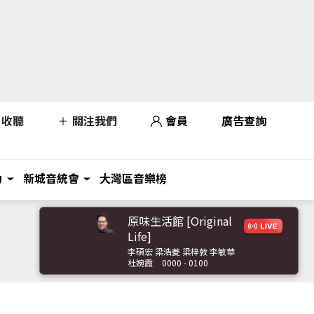
收聽
關注我們
會員
廣告查詢
力
新城音統會
大灣區音樂榜
原味生活館 [Original
Life]
李碩宏 梁浩菱 梁梓敦 李敏華
杜婉霞
0000 - 0100