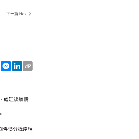
下一篇 Next 》
sApp
WeChat
Messenger
LinkedIn
蹤，處理後續情
。
3時45分抵達現