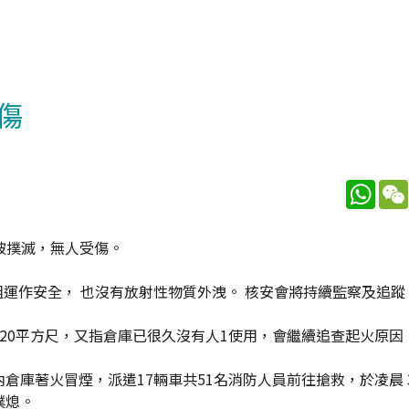
傷
What
被撲滅，無人受傷。
組運作安全， 也沒有放射性物質外洩。 核安會將持續監察及追
 20平方尺，又指倉庫已很久沒有人1使用，會繼續追查起火原因
倉庫著火冒煙，派遣17輛車共51名消防人員前往搶救，於凌晨 
撲熄。