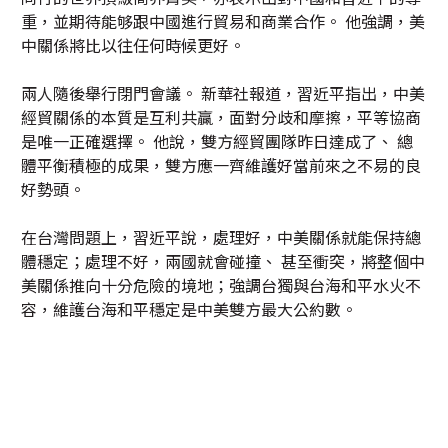
重，並期待能够跟中國進行貿易和商業合作。 他強調，美
中關係將比以往任何時候更好。
兩人隨後舉行閉門會議。 新華社報道，習近平指出，中美
經貿關係的本質是互利共贏，面對分歧和摩擦，平等協商
是唯一正確選擇。 他說，雙方經貿團隊昨日達成了、 總
體平衡積極的成果，雙方應一齊維護好當前來之不易的良
好勢頭。
在台灣問題上，習近平說，處理好，中美關係就能保持總
體穩定；處理不好，兩國就會碰撞、 甚至衝突，將整個中
美關係推向十分危險的境地；強調台獨與台海和平水火不
容，維護台海和平穩定是中美雙方最大公約數。