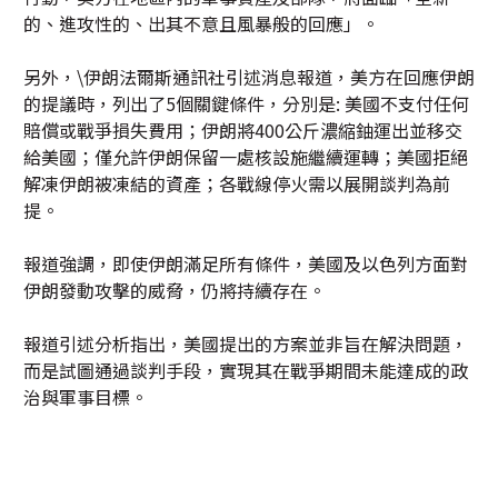
的、進攻性的、出其不意且風暴般的回應」。
另外，\伊朗法爾斯通訊社引述消息報道，美方在回應伊朗
的提議時，列出了5個關鍵條件，分別是: 美國不支付任何
賠償或戰爭損失費用；伊朗將400公斤濃縮鈾運出並移交
給美國；僅允許伊朗保留一處核設施繼續運轉；美國拒絕
解凍伊朗被凍結的資產；各戰線停火需以展開談判為前
提。
報道強調，即使伊朗滿足所有條件，美國及以色列方面對
伊朗發動攻擊的威脅，仍將持續存在。
報道引述分析指出，美國提出的方案並非旨在解決問題，
而是試圖通過談判手段，實現其在戰爭期間未能達成的政
治與軍事目標。