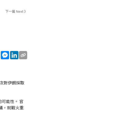
下一篇 Next 》
sApp
WeChat
Messenger
LinkedIn
再次對伊朗採取
可能性。 官
議，就戰火重