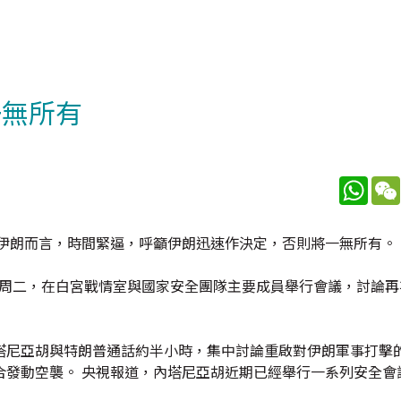
一無所有
What
對伊朗而言，時間緊逼，呼籲伊朗迅速作決定，否則將一無所有。
當地周二，在白宮戰情室與國家安全團隊主要成員舉行會議，討論
塔尼亞胡與特朗普通話約半小時，集中討論重啟對伊朗軍事打擊的
合發動空襲。 央視報道，內塔尼亞胡近期已經舉行一系列安全會