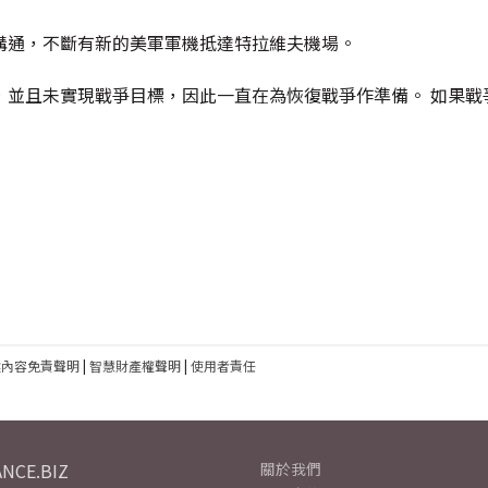
溝通，不斷有新的美軍軍機抵達特拉維夫機場。
，並且未實現戰爭目標，因此一直在為恢復戰爭作準備。 如果戰
建內容免責聲明
|
智慧財產權聲明
|
使用者責任
NCE.BIZ
關於我們