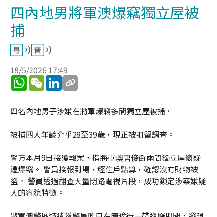
四內地男將軍澳爆竊獨立屋被
捕
18/5/2026 17:49
WhatsApp
WeChat
LinkedIn
四名內地男子涉嫌在將軍爆竊多間獨立屋被捕。
被捕四人年齡介乎28至39歲，現正被扣留調查。
警方本月9日接獲報案，指將軍澳唐俊街兩間獨立屋懷疑
遭爆竊。 警員接報到場，經住戶點算，確認沒有財物被
盜。 警員透過翻查大量閉路電視片段，成功鎖定涉案嫌疑
人的容貌特徵。
將軍澳警區特遣隊警員昨日在唐俊街一帶巡邏期間，發現