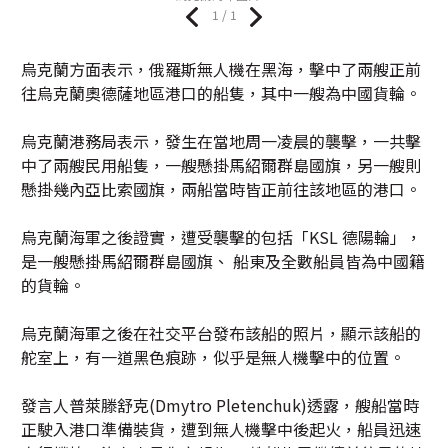
1 / 1
烏克蘭方面表示，俄羅斯無人機在黑海，擊中了兩艘正前
往烏克蘭奧德薩地區港口的船隻，其中一艘為中國貨輪。
烏克蘭港務局表示，發生在當地周一凌晨的襲擊，一共擊
中了兩艘民用船隻，一艘懸掛馬紹爾群島國旗，另一艘則
懸掛幾內亞比索國旗，兩船當時皆正前往該地區的港口。
烏克蘭海軍之後證實，遭受襲擊的包括「KSL 德陽輪」，
是一艘懸掛馬紹爾群島國旗、 船東及全數船員皆為中國籍
的貨輪。
烏克蘭海軍之後在社交平台發布該船的照片，顯示該船的
舵室上，有一道黑色痕跡，似乎是無人機擊中的位置。
發言人普萊滕舒克(Dmytro Pletenchuk)透露，艘船當時
正駛入港口準備裝貨，遭到無人機擊中後起火，船員迅速