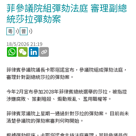
菲參議院組彈劾法庭 審理副總
統莎拉彈劾案
18/5/2026 21:19
WhatsApp
WeChat
LinkedIn
菲律賓參議院議長卡耶塔諾宣布，參議院組成彈劾法庭，
審理針對副總統莎拉的彈劾案。
今年2月宣布參加2028年菲律賓總統選舉的莎拉，被指控
涉嫌腐敗、 策劃暗殺、 煽動叛亂、 濫用職權等。
菲律賓眾議院上星期一通過針對莎拉的彈劾案。 目前尚未
清楚參議院的彈劾案審判何時開始。
根據彈劾程序，卡耶塔諾會主持法庭審理，其餘參議員作