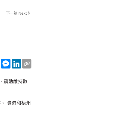
下一篇 Next 》
sApp
WeChat
Messenger
LinkedIn
震，震動維持數
寧、 貴港和梧州