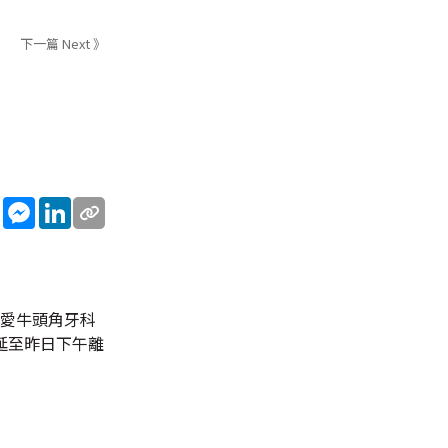
下一篇 Next 》
sApp
WeChat
Messenger
LinkedIn
明愛牛頭角牙科
延至昨日下午離