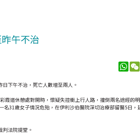
至昨午不治
What
昨日下午不治，死亡人數增至兩人。
至彩霞道休憩處對開時，懷疑失控衝上行人路，撞倒兩名途經的
另一名31歲女子情況危殆，在伊利沙伯醫院深切治療部留醫5日，
裁判法院提堂。