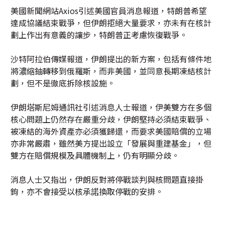
美國新聞網站Axios引述美國官員消息報道，特朗普希望
達成協議結束戰爭，但伊朗拒絕大量要求，亦未有在核計
劃上作出有意義的讓步，特朗普正考慮恢復戰爭。
沙特阿拉伯傳媒報道，伊朗提出的新方案，包括有條件地
將濃縮鈾轉移到俄羅斯，而非美國，並同意長期凍結核計
劃，但不是徹底拆除核設施。
伊朗塔斯尼姆通訊社引述消息人士報道，伊美雙方在多個
核心問題上仍然存在嚴重分歧，伊朗堅持必須結束戰爭、
被凍結的海外資產亦必須獲歸還，而要求美國賠償的立場
亦非常嚴肅，雖然美方提出設立「發展與重建基金」，但
雙方在賠償規模及具體機制上，仍有明顯分歧。
消息人士又指出，伊朗反對將停戰談判與核問題直接掛
鉤，亦不會接受以核承諾換取停戰的安排。