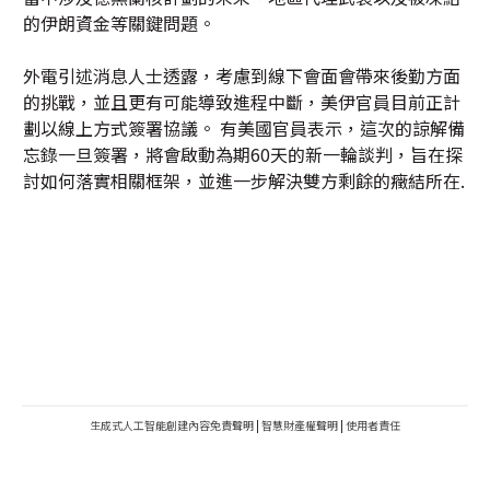
的伊朗資金等關鍵問題。
外電引述消息人士透露，考慮到線下會面會帶來後勤方面
的挑戰，並且更有可能導致進程中斷，美伊官員目前正計
劃以線上方式簽署協議。 有美國官員表示，這次的諒解備
忘錄一旦簽署，將會啟動為期60天的新一輪談判，旨在探
討如何落實相關框架，並進一步解決雙方剩餘的癥結所在.
生成式人工智能創建內容免責聲明
|
智慧財產權聲明
|
使用者責任