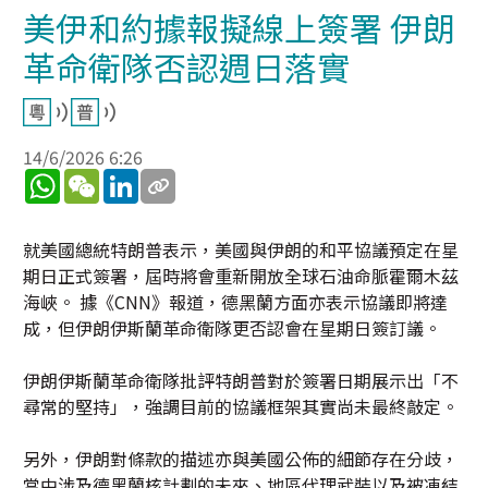
美伊和約據報擬線上簽署 伊朗
革命衛隊否認週日落實
14/6/2026 6:26
WhatsApp
WeChat
LinkedIn
就美國總統特朗普表示，美國與伊朗的和平協議預定在星
期日正式簽署，屆時將會重新開放全球石油命脈霍爾木茲
海峽。 據《CNN》報道，德黑蘭方面亦表示協議即將達
成，但伊朗伊斯蘭革命衛隊更否認會在星期日簽訂議。
伊朗伊斯蘭革命衛隊批評特朗普對於簽署日期展示出「不
尋常的堅持」，強調目前的協議框架其實尚未最終敲定。
另外，伊朗對條款的描述亦與美國公佈的細節存在分歧，
當中涉及德黑蘭核計劃的未來、地區代理武裝以及被凍結