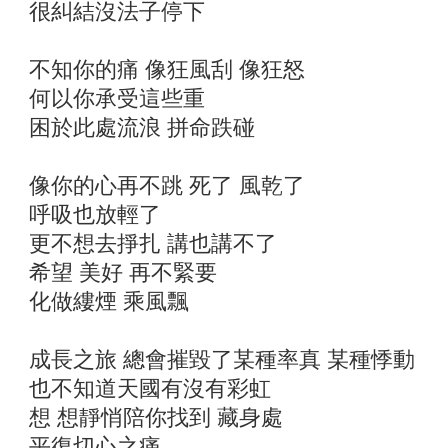
很糾結沒法子停下
不知你的痛 像狂風刮 像狂怒
何以你承受這些重
困於此處流浪 拼命跌碰
像你的心再不跳 死了 風乾了
呼吸也放輕了
更不想去掙扎 講也講不了
希望 美好 再不緊要
化做縷煙 乘風飄
成長之旅 總會摧毀了某種率真 某種悸動
也不知道天國有沒有彩虹
想 想靜悄陪你找到 藏身處
平復切心之痛