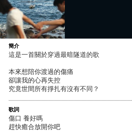
簡介
這是一首關於穿過最暗隧道的歌
本來想陪你渡過的傷痛
卻讓我的心再失控
究竟世間所有掙扎有沒有不同？
歌詞
傷口 養好嗎
趕快癒合放開你吧