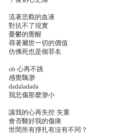
流著悲觀的血液
對抗不了現實
憂鬱的覺醒
尋著屬世一切的價值
仿佛死也是個罪名
oh 心再不跳
感覺飄渺
dadaladada
我悲傷那麼渺小
讓我的心再失控 失重
會否醫好我的傷痛
世間所有掙扎有沒有不同？