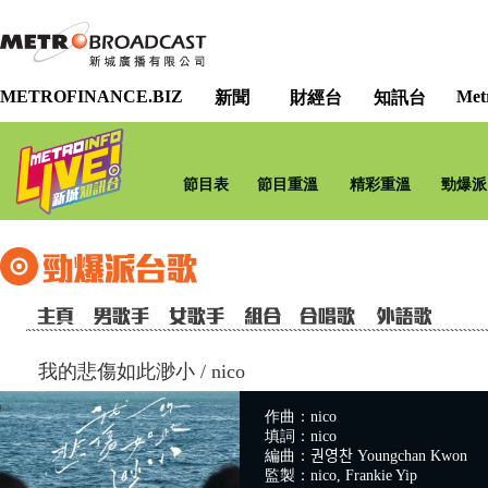
METROFINANCE.BIZ
Met
新聞
財經台
知訊台
節目表
節目重溫
精彩重溫
勁爆派
我的悲傷如此渺小
/
nico
作曲：nico
填詞：nico
編曲：권영찬 Youngchan Kwon
監製：nico, Frankie Yip