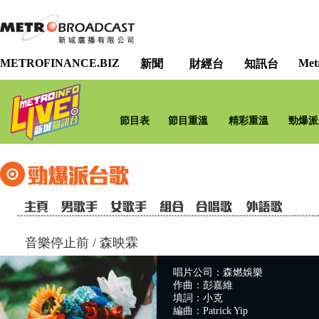
METROFINANCE.BIZ
Met
新聞
財經台
知訊台
節目表
節目重溫
精彩重溫
勁爆派
音樂停止前
/
森映霖
唱片公司：森燃娛樂
作曲：彭嘉維
填詞：小克
編曲：Patrick Yip