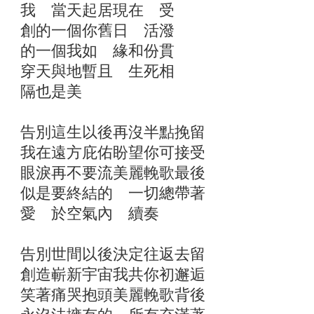
我 當天起居現在 受
創的一個你舊日 活潑
的一個我如 緣和份貫
穿天與地暫且 生死相
隔也是美
告別這生以後再沒半點挽留
我在遠方庇佑盼望你可接受
眼淚再不要流美麗輓歌最後
似是要終結的 一切總帶著
愛 於空氣內 續奏
告別世間以後決定往返去留
創造嶄新宇宙我共你初邂逅
笑著痛哭抱頭美麗輓歌背後