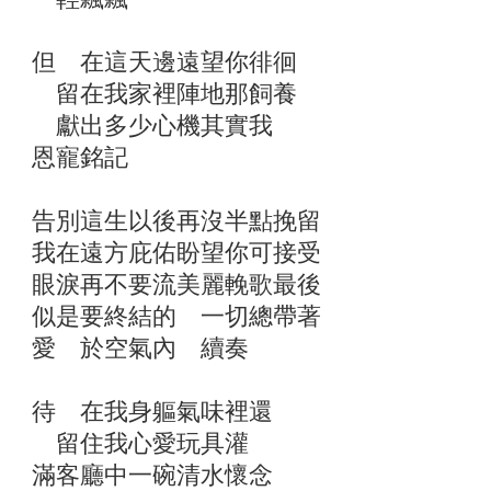
但 在這天邊遠望你徘徊
留在我家裡陣地那飼養
獻出多少心機其實我
恩寵銘記
告別這生以後再沒半點挽留
我在遠方庇佑盼望你可接受
眼淚再不要流美麗輓歌最後
似是要終結的 一切總帶著
愛 於空氣內 續奏
待 在我身軀氣味裡還
留住我心愛玩具灌
滿客廳中一碗清水懷念