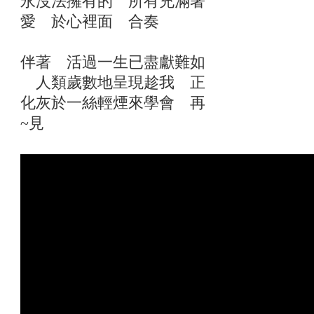
永沒法擁有的 所有充滿著
愛 於心裡面 合奏
伴著 活過一生已盡獻難如
人類歲數地呈現趁我 正
化灰於一絲輕煙來學會 再
~見