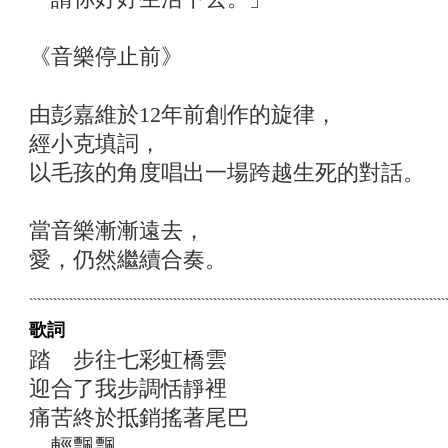
《音樂停止前》
由彭嘉維於12年前創作的旋律，
經小克填詞，
以毛孩的角度唱出一場跨越生死的對話。
當音樂漸漸遠去，
愛，仍然繼續合奏。
歌詞
踏 步往七彩虹橋雲
迎合了我步調恬靜裡
痛苦終於抵銷搖著尾巴
輕飄飄